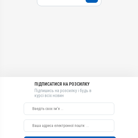
Номер РП
Вагітність; Мікроелементи;
обміну речовин, Для
Хутрові звірі, Лисиці, Гуси,
Остеодистрофія; Рахіт;
d-UA-10-20
жовчних шляхів
Качки, Індики, Кури, Фазани,
Репродукція; Стрес
Перепілки, Голуби
Групи препаратів
Показання
Застосування
Гепатопротектори,
Аденовіроз; Бабезиоз;
Регулятори травлення
Гепатит; Гепатопатія;
Перорально з водою,
Піроплазмоз
Перорально з кормом
Лікарська форма
Призначення
Розчин
Для печінки, Для стимуляції
Діючи речовини
обміну речовин, Для
Бетаїн, Силімарин, Метіонін,
жовчних шляхів
L-карнітин, Сорбіт
Показання
Види тварин
Аденовіроз; Бабезиоз;
ПІДПИСАТИСЯ НА РОЗСИЛКУ
ВРХ, Вівці, Кози, Свині, Коні,
Гепатит; Гепатопатія;
Собаки, Коти, Кролики,
Підпишись на розсилку і будь в
Піроплазмоз
курсі всіх новин
Хутрові звірі, Лисиці, Гуси,
Качки, Індики, Кури, Фазани,
Перепілки, Голуби
Застосування
Перорально з кормом,
Перорально з водою
Призначення