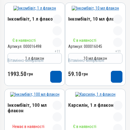
Інкомбівіт, 1 л флакон
Інкомбівіт, 10 мл флакон
Назва препарату
Назва препарату
Є в наявності
Є в наявності
Інкомбівіт
Інкомбівіт
Артикул:
000016498
Артикул:
000016045
+11
+11
Артикул
Артикул
1 л флакон
10 мл флакон
Вітамінно-мінеральні
000016498
Вітамінно-мінеральні
000016045
Штрихкод
Штрихкод
1993.50
59.10
грн
грн
4820012504787
4820012504466
Номер РП
Номер РП
AB-08267-01-19
AB-08267-01-19
Групи препаратів
Групи препаратів
Інкомбівіт, 100 мл
Карсилін, 1 л флакон
Вітамінно-мінеральні,
Вітамінно-мінеральні,
флакон
Імуностимулятори
Імуностимулятори
Лікарська форма
Лікарська форма
Назва препарату
Назва препарату
Розчин
Розчин
Немає в наявності
Є в наявності
Карсилін