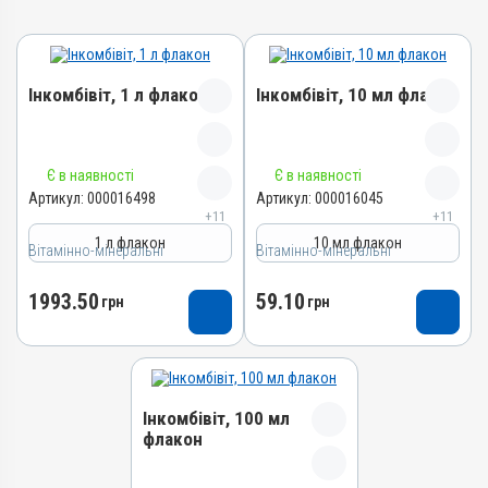
Інкомбівіт, 1 л флакон
Інкомбівіт, 10 мл флакон
Назва препарату
Назва препарату
Є в наявності
Є в наявності
Інкомбівіт
Інкомбівіт
Артикул:
000016498
Артикул:
000016045
+11
+11
Артикул
Артикул
1 л флакон
10 мл флакон
Вітамінно-мінеральні
000016498
Вітамінно-мінеральні
000016045
Штрихкод
Штрихкод
1993.50
59.10
грн
грн
4820012504787
4820012504466
Номер РП
Номер РП
AB-08267-01-19
AB-08267-01-19
Групи препаратів
Групи препаратів
Інкомбівіт, 100 мл
Вітамінно-мінеральні,
Вітамінно-мінеральні,
флакон
Імуностимулятори
Імуностимулятори
Лікарська форма
Лікарська форма