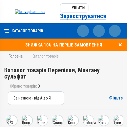
УВІЙТИ
Зареєструватися
КАТАЛОГ ТОВАРІВ
ЗНИЖКА 10% НА ПЕРШЕ ЗАМОВЛЕННЯ
Головна
Каталог товарів
Каталог товарів Перепілки, Мангану
сульфат
Обрано товарів:
3
Фільтр
За назвою - від А до Я
За назвою - від А до Я
За ціною – від дешевих
За ціною – від дорогих