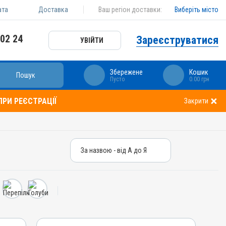
ата
Доставка
Ваш регіон доставки:
Виберіть місто
 02 24
Зареєструватися
УВІЙТИ
Збережене
Кошик
Пошук
Пусто
0.00 грн
РИ РЕЄСТРАЦІЇ
Закрити
За назвою - від А до Я
За назвою - від А до Я
За ціною – від дешевих
За ціною – від дорогих