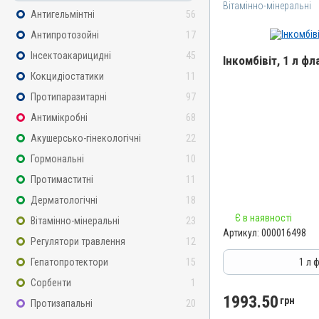
Вітамінно-мінеральні
Антигельмінтні
56
Антипротозойні
17
Інсектоакарицидні
45
Інкомбівіт, 1 л фл
Кокцидіостатики
11
Назва препарату
Протипаразитарні
97
Інкомбівіт
Антимікробні
68
Артикул
Акушерсько-гінекологічні
22
000016498
Гормональні
10
Штрихкод
Протимаститні
11
4820012504787
Дерматологічні
18
Номер РП
Є в наявності
Вітамінно-мінеральні
23
AB-08267-01-19
Артикул:
000016498
Регулятори травлення
12
Групи препаратів
Вітамінно-мінеральні, І
Гепатопротектори
15
1 л 
Лікарська форма
Сорбенти
1
Розчин
1993.50
грн
Протизапальні
20
Діючи речовини