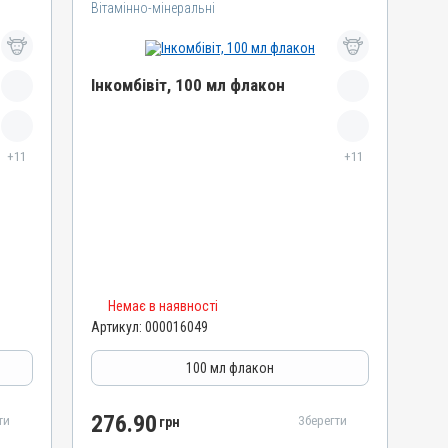
Вітамінно-мінеральні
Інкомбівіт, 100 мл флакон
Назва препарату
+11
Інкомбівіт
+11
Артикул
000016049
Штрихкод
4820012504459
Номер РП
Немає в наявності
AB-08267-01-19
Артикул:
000016049
Групи препаратів
Вітамінно-мінеральні, Імуностимулятори
100 мл флакон
Лікарська форма
Розчин
276.90
ти
Зберегти
грн
Діючи речовини