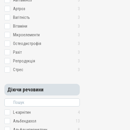
Авітаміноз
3
Артроз
3
Вагітність
3
Вітаміни
3
Мікроелементи
3
Остеодистрофія
3
Рахіт
3
Репродукція
3
Стрес
3
Діючи речовини
L-карнітин
4
Альбендазол
13
Альфациперметрин
8