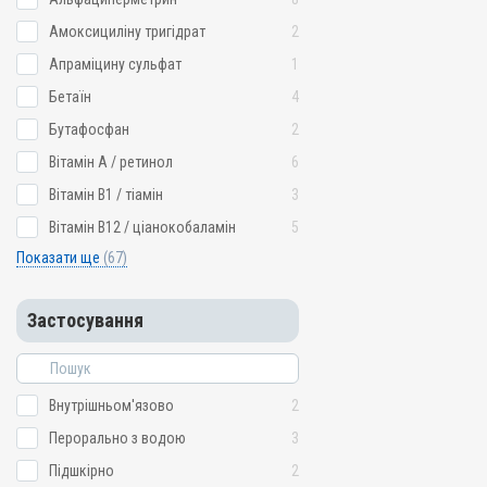
Амоксициліну тригідрат
2
Апраміцину сульфат
1
Бетаїн
4
Бутафосфан
2
Вітамін A / ретинол
6
Вітамін B1 / тіамін
3
Вітамін B12 / ціанокобаламін
5
Показати ще
(67)
Застосування
Внутрішньом'язово
2
Перорально з водою
3
Підшкірно
2