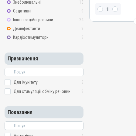
Знеболювальні
13
Вітамін B9 / фолієва кисл
Седативні
9
ретинол, Вітамін B6, Віта
токоферолу ацетат, Вітамі
Інші ін’єкційні розчини
24
Вітамін B12 / ціанокобала
біотин, Вітамін B4 / холі
Дезінфектанти
9
/ рибофлавін, Цинку сульф
Кардіостимулятори
3
сульфат, Вітамін B5 / па
Метіонін, Мангану сульфат
B3 / PP / нікотинамід
Призначення
Види тварин
ВРХ, Вівці, Кози, Свині, Ко
Качки, Індики, Кури, Фаза
Голуби
Для імунітету
3
Застосування
Для стимуляції обміну речовин
3
Перорально з водою
Призначення
Для імунітету, Для стиму
Показання
Показання
Авітаміноз; Артроз; Вітамі
Мікроелементи; Остеодис
Репродукція; Стрес