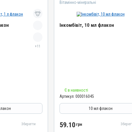
Вітамінно-мінеральні
акон
Інкомбівіт, 10 мл флакон
Назва препарату
+11
Інкомбівіт
Артикул
000016045
Штрихкод
4820012504466
Номер РП
Є в наявності
AB-08267-01-19
Артикул:
000016045
Групи препаратів
муностимулятори
Вітамінно-мінеральні, Імуностимулятори
флакон
10 мл флакон
Лікарська форма
Розчин
59.10
Зберегти
Зберег
грн
Діючи речовини