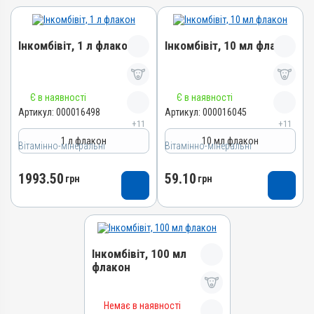
Інкомбівіт, 1 л флакон
Інкомбівіт, 10 мл флакон
Назва препарату
Назва препарату
Є в наявності
Є в наявності
Інкомбівіт
Інкомбівіт
Артикул:
000016498
Артикул:
000016045
+11
+11
Артикул
Артикул
1 л флакон
10 мл флакон
Вітамінно-мінеральні
000016498
Вітамінно-мінеральні
000016045
Штрихкод
Штрихкод
1993.50
59.10
грн
грн
4820012504787
4820012504466
Номер РП
Номер РП
AB-08267-01-19
AB-08267-01-19
Групи препаратів
Групи препаратів
Інкомбівіт, 100 мл
Вітамінно-мінеральні,
Вітамінно-мінеральні,
флакон
Імуностимулятори
Імуностимулятори
Лікарська форма
Лікарська форма
Назва препарату
Розчин
Розчин
Немає в наявності