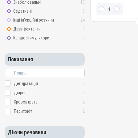
Знеболювальні
13
Діючи речовини
Седативні
9
Натрію хлорид, Калію хл
хлорид гексагідрат, Натр
Інші ін’єкційні розчини
24
Види тварин
Дезінфектанти
9
ВРХ, Вівці, Кози, Коні, Со
Кардіостимулятори
3
Застосування
Підшкірно, Внутрішньове
Показання
Показання
Діарея; Дегідратація; Кр
Дегідратація
2
Діарея
2
Крововтрата
2
Перитоніт
2
Діючи речовини