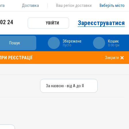
ата
Доставка
Ваш регіон доставки:
Виберіть місто
 02 24
Зареєструватися
УВІЙТИ
Збережене
Кошик
Пошук
Пусто
0.00 грн
РИ РЕЄСТРАЦІЇ
Закрити
За назвою - від А до Я
За назвою - від А до Я
За ціною – від дешевих
За ціною – від дорогих