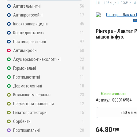
Інші ін’єкційні розчини
Антигельмінтні
56
Антипротозойні
17
Інсектоакарицидні
45
Рінгера - Лактат 
Кокцидіостатики
11
мішок інфуз.
Протипаразитарні
97
Назва препарату
Антимікробні
68
Рінгера - Лактат Розчин
Акушерсько-гінекологічні
22
Артикул
Гормональні
10
000016984
Протимаститні
11
Штрихкод
4820012504732
Дерматологічні
18
Номер РП
Є в наявності
Вітамінно-мінеральні
23
Артикул:
000016984
AB-09391-01-20
Регулятори травлення
12
Групи препаратів
Гепатопротектори
15
250 мл м
Інші ін’єкційні розчини
Сорбенти
1
Лікарська форма
64.80
грн
Протизапальні
20
Розчин