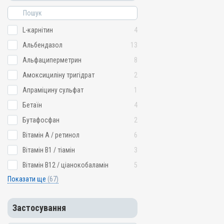
L-карнітин
4
Альбендазол
13
Альфациперметрин
8
Амоксициліну тригідрат
2
Апраміцину сульфат
1
Бетаїн
4
Бутафосфан
2
Вітамін A / ретинол
6
Вітамін B1 / тіамін
3
Вітамін B12 / ціанокобаламін
5
Показати ще
(67)
Застосування