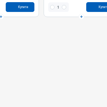
Діючи речовини
Купити
Купит
орид, Кальцію
Натрію лактат, Натрію хлорид, Калію хлорид,
ію лактат
Кальцію хлорид гексагідрат
Види тварин
баки, Коти
ВРХ, Вівці, Кози, Коні, Собаки, Коти
Застосування
нно
Внутрішньовенно, Підшкірно
Показання
ововтрата; Перитоніт
Діарея; Дегідратація; Крововтрата; Перитоніт