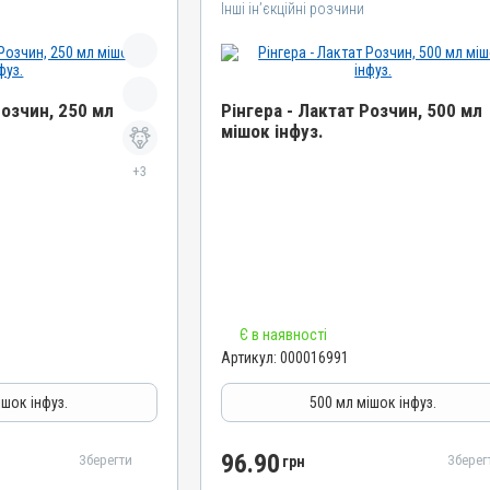
Інші ін’єкційні розчини
Розчин, 250 мл
Рінгера - Лактат Розчин, 500 мл
мішок інфуз.
Назва препарату
+3
Рінгера - Лактат Розчин
Артикул
000016991
Штрихкод
4820012504749
Номер РП
Є в наявності
Артикул:
000016991
AB-09391-01-20
Групи препаратів
ішок інфуз.
500 мл мішок інфуз.
Інші ін’єкційні розчини
Лікарська форма
96.90
Зберегти
Зберег
грн
Розчин