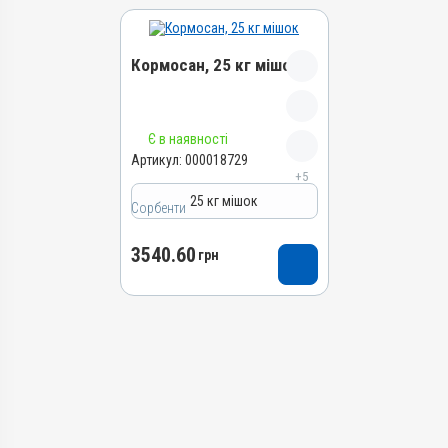
Кормосан, 25 кг мішок
Назва препарату
Є в наявності
Кормосан
Артикул:
000018729
+5
Артикул
25 кг мішок
000018729
Сорбенти
Штрихкод
3540.60
4820012505630
грн
Групи препаратів
Сорбенти
Лікарська форма
Порошок
Діючи речовини
Сорбінова кислота, Каолін,
Магнію сульфат,
Кліноптилоліт