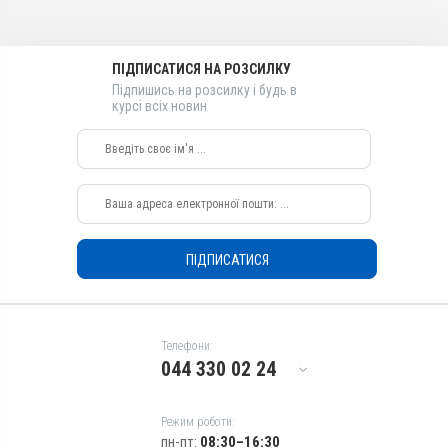
Розчин
Розчин
Діючи речовини
Діючи речовини
Декстрановий комплекс
Декстрановий комплекс
ПІДПИСАТИСЯ НА РОЗСИЛКУ
тривалентного заліза
тривалентного заліза
Підпишись на розсилку і будь в
Види тварин
Види тварин
курсі всіх новин
ВРХ, Вівці, Свині, Хутрові
ВРХ, Вівці, Свині, Хутрові
звірі
звірі
Застосування
Застосування
Внутрішньом'язово
Внутрішньом'язово
Призначення
Призначення
Для стимуляції обміну
Для стимуляції обміну
ПІДПИСАТИСЯ
речовин
речовин
Показання
Показання
Анемія; Мікроелементи
Анемія; Мікроелементи
Телефони:
044 330 02 24
Режим роботи:
пн-пт:
08:30–16:30