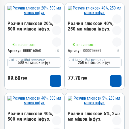
Розчин глюкози 20%,
Розчин глюкози 40%,
500 мл мішок інфуз.
250 мл мішок інфуз.
Назва препарату
Назва препарату
Є в наявності
Є в наявності
Розчин глюкози 20%
Розчин глюкози 40%
Артикул:
000016860
Артикул:
000016669
+5
+5
Артикул
Артикул
Інші ін’єкційні розчини
Інші ін’єкційні розчини
500 мл мішок інфуз.
250 мл мішок інфуз.
000016860
000016669
Штрихкод
Штрихкод
99.60
77.70
грн
грн
4820012504275
4820012504510
Номер РП
Номер РП
AВ-08002-01-18
АВ-01652-01-10
Групи препаратів
Групи препаратів
Інші ін’єкційні розчини
Інші ін’єкційні розчини
Розчин глюкози 40%,
Розчин глюкози 5%, 250
Лікарська форма
Лікарська форма
500 мл мішок інфуз.
мл мішок інфуз.
Розчин
Розчин