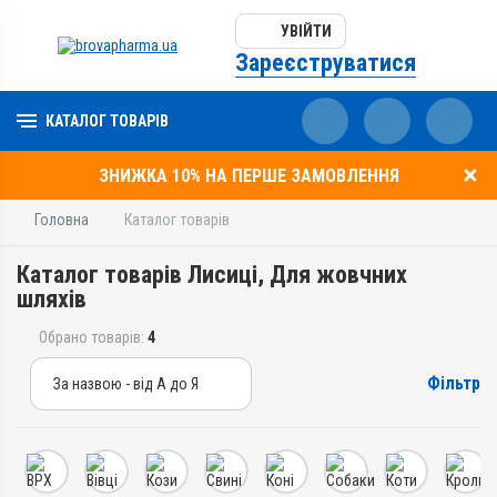
УВІЙТИ
Зареєструватися
КАТАЛОГ ТОВАРІВ
ЗНИЖКА 10% НА ПЕРШЕ ЗАМОВЛЕННЯ
Головна
Каталог товарів
Каталог товарів Лисиці, Для жовчних
шляхів
Обрано товарів:
4
Фільтр
За назвою - від А до Я
За назвою - від А до Я
За ціною – від дешевих
За ціною – від дорогих