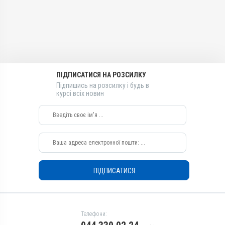
Лікарська форма
Хутрові звірі, Лисиці, Гуси,
Качки, Індики, Кури, Фазани,
Розчин
Перепілки, Голуби
Діючи речовини
Застосування
Метіонін, L-карнітин, Сорбіт,
Перорально з кормом,
Бетаїн, Силімарин
Перорально з водою
Види тварин
Призначення
ПІДПИСАТИСЯ НА РОЗСИЛКУ
ВРХ, Вівці, Кози, Свині, Коні,
Для печінки, Для стимуляції
Собаки, Коти, Кролики,
Підпишись на розсилку і будь в
курсі всіх новин
обміну речовин, Для
Хутрові звірі, Лисиці, Гуси,
жовчних шляхів
Качки, Індики, Кури, Фазани,
Перепілки, Голуби
Показання
Застосування
Аденовіроз; Бабезиоз;
Гепатит; Гепатопатія;
Перорально з водою,
Піроплазмоз
Перорально з кормом
Призначення
ПІДПИСАТИСЯ
Для печінки, Для стимуляції
обміну речовин, Для
жовчних шляхів
Показання
Телефони:
Аденовіроз; Бабезиоз;