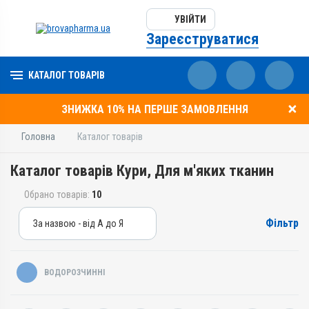
УВІЙТИ
Зареєструватися
КАТАЛОГ ТОВАРІВ
ЗНИЖКА 10% НА ПЕРШЕ ЗАМОВЛЕННЯ
Головна
Каталог товарів
Каталог товарів Кури, Для м'яких тканин
Обрано товарів:
10
Фільтр
За назвою - від А до Я
За назвою - від А до Я
За ціною – від дешевих
ВОДОРОЗЧИННІ
За ціною – від дорогих