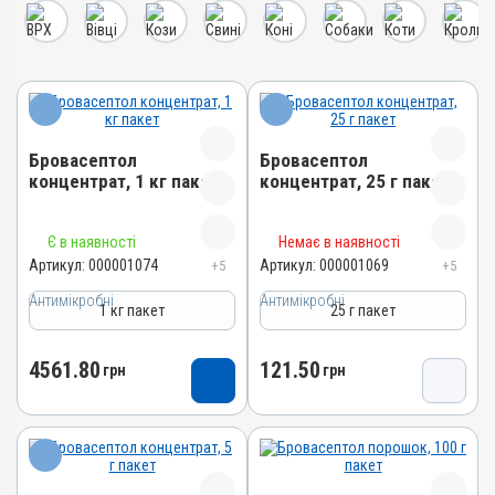
Бровасептол
Бровасептол
концентрат, 1 кг пакет
концентрат, 25 г пакет
Назва препарату
Назва препарату
Є в наявності
Немає в наявності
Бровасептол концентрат
Бровасептол концентрат
Артикул:
000001074
Артикул:
000001069
+5
+5
Артикул
Артикул
Антимікробні
Антимікробні
1 кг пакет
25 г пакет
000001074
000001069
Штрихкод
Штрихкод
4561.80
121.50
грн
грн
4820012501618
4820012502813
Номер РП
Номер РП
AB-00945-01-10
AB-00945-01-10
Групи препаратів
Групи препаратів
Антимікробні
Антимікробні