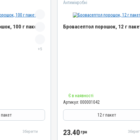
Антимікробні
шок, 100 г пакет
Бровасептол порошок, 12 г паке
Назва препарату
+5
Бровасептол порошок
Артикул
000001042
Штрихкод
4820012500659
Номер РП
Є в наявності
АВ-00804-01-09
Артикул:
000001042
Групи препаратів
Антимікробні
г пакет
12 г пакет
Лікарська форма
Порошок
23.40
Зберегти
Зберег
грн
Діючи речовини