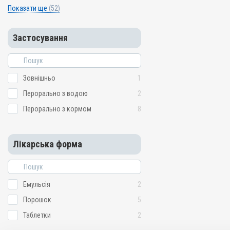
Показати ще
(52)
Виразки; Дерматит; Екзе
Флегмона; Хірургія
Застосування
Зовнішньо
1
Перорально з водою
2
Перорально з кормом
8
Лікарська форма
Емульсія
2
Порошок
5
Таблетки
2