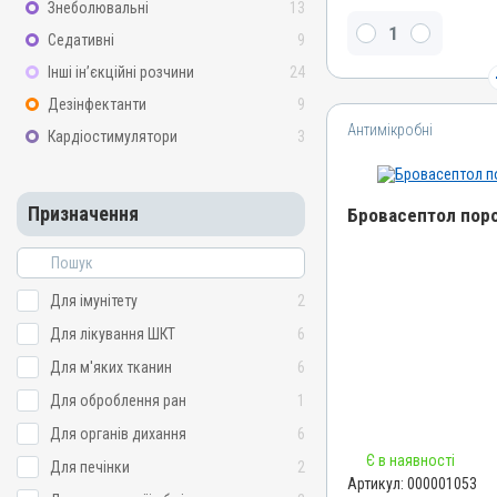
Знеболювальні
13
Триметоприму лактат, Ті
Седативні
9
Сульфагуанідин, Сульфат
Інші ін’єкційні розчини
24
Види тварин
ВРХ, Вівці, Свині, Кролики
Дезінфектанти
9
Кури
Антимікробні
Кардіостимулятори
3
Застосування
Перорально з кормом
Призначення
Призначення
Бровасептол поро
Для шкіри, Для м'яких т
ШКТ, Для органів диханн
Назва препарату
Показання
Бровасептол порошок
Для імунітету
2
Артрити; Бешиха; Дизенте
Артикул
Для лікування ШКТ
6
Колібактеріоз; Мікоплаз
000001053
хвороба; Пастерельоз; Пн
Для м'яких тканин
6
Сальмонельоз; Тиф; Хол
Штрихкод
Для оброблення ран
1
4820012500017
Для органів дихання
6
Номер РП
Є в наявності
Для печінки
2
АВ-00804-01-09
Артикул:
000001053