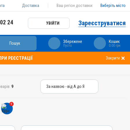
ата
Доставка
Ваш регіон доставки:
Виберіть місто
 02 24
Зареєструватися
УВІЙТИ
Збережене
Кошик
Пошук
Пусто
0.00 грн
РИ РЕЄСТРАЦІЇ
Закрити
варів:
9
За назвою - від А до Я
За назвою - від А до Я
За ціною – від дешевих
9
За ціною – від дорогих