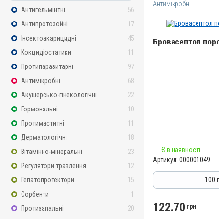
Антимікробні
Антигельмінтні
56
Антипротозойні
17
Інсектоакарицидні
45
Бровасептол поро
Кокцидіостатики
11
Назва препарату
Протипаразитарні
97
Бровасептол порошок
Антимікробні
68
Артикул
Акушерсько-гінекологічні
22
000001049
Гормональні
10
Штрихкод
Протимаститні
11
4820012500666
Дерматологічні
18
Номер РП
Є в наявності
Вітамінно-мінеральні
23
АВ-00804-01-09
Артикул:
000001049
Регулятори травлення
12
Групи препаратів
Антимікробні
Гепатопротектори
15
100 
Лікарська форма
Сорбенти
1
Порошок
122.70
грн
Протизапальні
20
Діючи речовини