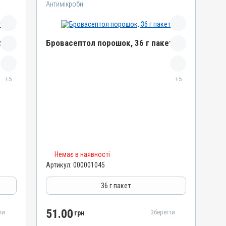
Антимікробні
т
Бровасептол порошок, 36 г пакет
Назва препарату
+5
Бровасептол порошок
+5
Артикул
000001045
Штрихкод
4820012503025
Номер РП
Немає в наявності
АВ-00804-01-09
Артикул:
000001045
Групи препаратів
Антимікробні
36 г пакет
Лікарська форма
Порошок
51.00
ти
Зберегти
грн
Діючи речовини