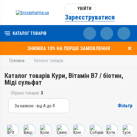
УВІЙТИ
Зареєструватися
КАТАЛОГ ТОВАРІВ
ЗНИЖКА 10% НА ПЕРШЕ ЗАМОВЛЕННЯ
Головна
Каталог товарів
Каталог товарів Кури, Вітамін B7 / біотин,
Міді сульфат
Обрано товарів:
3
Фільтр
За назвою - від А до Я
За назвою - від А до Я
За ціною – від дешевих
За ціною – від дорогих