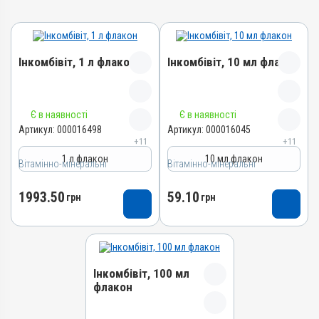
Інкомбівіт, 1 л флакон
Інкомбівіт, 10 мл флакон
Назва препарату
Назва препарату
Є в наявності
Є в наявності
Інкомбівіт
Інкомбівіт
Артикул:
000016498
Артикул:
000016045
+11
+11
Артикул
Артикул
1 л флакон
10 мл флакон
Вітамінно-мінеральні
000016498
Вітамінно-мінеральні
000016045
Штрихкод
Штрихкод
1993.50
59.10
грн
грн
4820012504787
4820012504466
Номер РП
Номер РП
AB-08267-01-19
AB-08267-01-19
Групи препаратів
Групи препаратів
Інкомбівіт, 100 мл
Вітамінно-мінеральні,
Вітамінно-мінеральні,
флакон
Імуностимулятори
Імуностимулятори
Лікарська форма
Лікарська форма