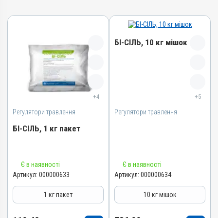
БІ-СІЛЬ, 10 кг мішок
Назва препарату
БІ-СІЛЬ
+4
+5
Артикул
Регулятори травлення
Регулятори травлення
000000634
Штрихкод
БІ-СІЛЬ, 1 кг пакет
4820012501977
Номер РП
Назва препарату
АВ-03850-01-12
Є в наявності
Є в наявності
БІ-СІЛЬ
Артикул:
000000633
Артикул:
000000634
Групи препаратів
Артикул
Регулятори травлення
1 кг пакет
10 кг мішок
000000633
Лікарська форма
Штрихкод
Порошок