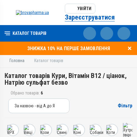
УВІЙТИ
Зареєструватися
КАТАЛОГ ТОВАРІВ
ЗНИЖКА 10% НА ПЕРШЕ ЗАМОВЛЕННЯ
Головна
Каталог товарів
Каталог товарів Кури, Вітамін B12 / ціанок,
Натрію сульфат безво
Обрано товарів:
6
Фільтр
За назвою - від А до Я
За назвою - від А до Я
За ціною – від дешевих
За ціною – від дорогих