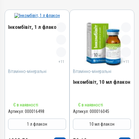
Інкомбівіт, 1 л флакон
Назва препарату
Інкомбівіт
+11
+11
Артикул
Вітамінно-мінеральні
000016498
Вітамінно-мінеральні
Штрихкод
Інкомбівіт, 10 мл флакон
4820012504787
Номер РП
Назва препарату
AB-08267-01-19
Є в наявності
Є в наявності
Інкомбівіт
Артикул:
000016498
Артикул:
000016045
Групи препаратів
Артикул
Вітамінно-мінеральні,
1 л флакон
10 мл флакон
Імуностимулятори
000016045
Лікарська форма
Штрихкод