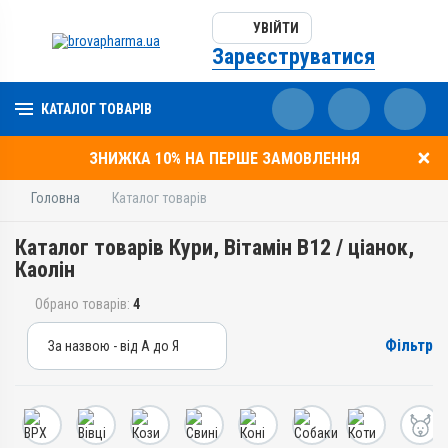
УВІЙТИ
Зареєструватися
КАТАЛОГ ТОВАРІВ
ЗНИЖКА 10% НА ПЕРШЕ ЗАМОВЛЕННЯ
Головна
Каталог товарів
Каталог товарів Кури, Вітамін B12 / ціанок,
Каолін
Обрано товарів:
4
Фільтр
За назвою - від А до Я
За назвою - від А до Я
За ціною – від дешевих
За ціною – від дорогих