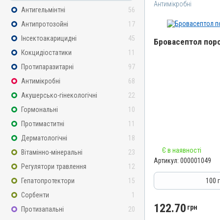
Антимікробні
Антигельмінтні
56
Антипротозойні
17
Інсектоакарицидні
45
Бровасептол поро
Кокцидіостатики
11
Назва препарату
Протипаразитарні
97
Бровасептол порошок
Антимікробні
68
Артикул
Акушерсько-гінекологічні
22
000001049
Гормональні
10
Штрихкод
Протимаститні
11
4820012500666
Дерматологічні
18
Номер РП
Є в наявності
Вітамінно-мінеральні
23
АВ-00804-01-09
Артикул:
000001049
Регулятори травлення
12
Групи препаратів
Антимікробні
Гепатопротектори
15
100 
Лікарська форма
Сорбенти
1
Порошок
122.70
грн
Протизапальні
20
Діючи речовини