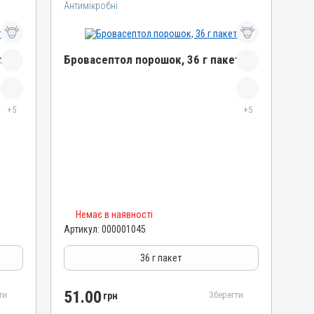
Антимікробні
т
Бровасептол порошок, 36 г пакет
Назва препарату
+5
Бровасептол порошок
+5
Артикул
000001045
Штрихкод
4820012503025
Номер РП
Немає в наявності
АВ-00804-01-09
Артикул:
000001045
Групи препаратів
Антимікробні
36 г пакет
Лікарська форма
Порошок
51.00
ти
Зберегти
грн
Діючи речовини