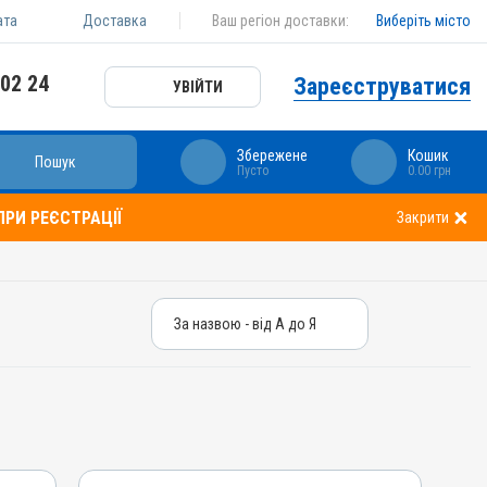
ата
Доставка
Ваш регіон доставки:
Виберіть місто
 02 24
Зареєструватися
УВІЙТИ
Збережене
Кошик
Пошук
Пусто
0.00 грн
РИ РЕЄСТРАЦІЇ
Закрити
За назвою - від А до Я
За назвою - від А до Я
За ціною – від дешевих
За ціною – від дорогих