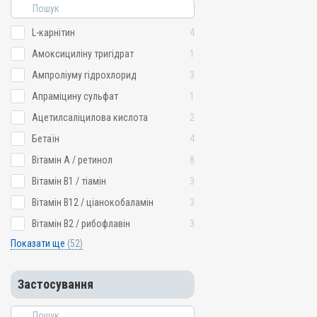
L-карнітин
4
Амоксициліну тригідрат
1
Ампроліуму гідрохлорид
3
Апраміцину сульфат
1
Ацетилсаліцилова кислота
2
Бетаїн
4
Вітамін A / ретинол
8
Вітамін B1 / тіамін
3
Вітамін B12 / ціанокобаламін
3
Вітамін B2 / рибофлавін
3
Показати ще
(52)
Застосування