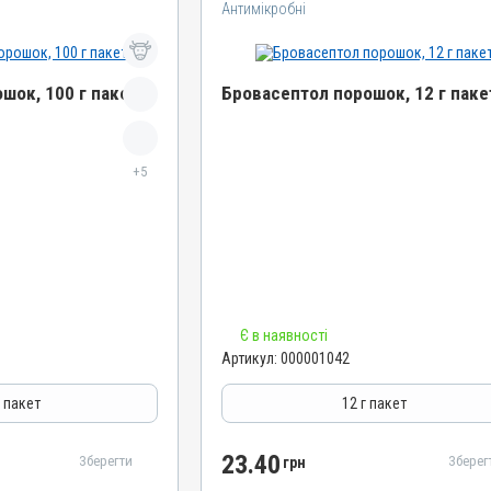
Антимікробні
шок, 100 г пакет
Бровасептол порошок, 12 г паке
Назва препарату
+5
Бровасептол порошок
Артикул
000001042
Штрихкод
4820012500659
Номер РП
Є в наявності
АВ-00804-01-09
Артикул:
000001042
Групи препаратів
Антимікробні
г пакет
12 г пакет
Лікарська форма
Порошок
23.40
Зберегти
Зберег
грн
Діючи речовини