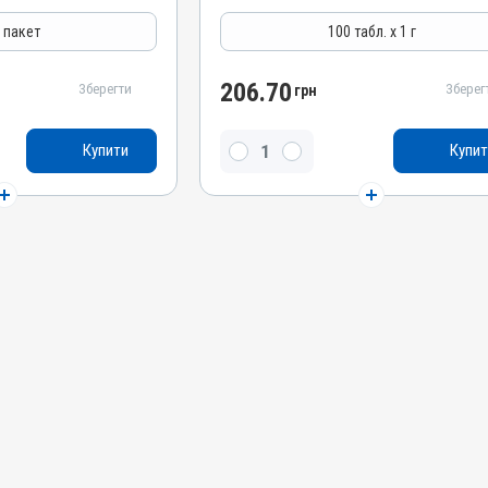
Антимікробні
г пакет
100 табл. х 1 г
Лікарська форма
Таблетки
206.70
Зберегти
Зберег
грн
Діючи речовини
Сульфагуанідин, Тілозину тартрат,
иметоприму лактат,
Купити
Купит
Триметоприму лактат, Сульфатіазол натрію
гуанідин
Види тварин
ВРХ, Вівці, Свині, Кролики, Гуси, Качки, Індики,
, Гуси, Качки, Індики,
Кури
Застосування
Перорально з кормом
Призначення
Для лікування ШКТ, Для шкіри, Для м'яких
я шкіри, Для м'яких
тканин, Для органів дихання
КТ
Показання
Артрити; Бешиха; Дизентерія; Ентерит;
рія; Ентерит;
Колібактеріоз; Мікоплазмоз; Набрякова
моз; Набрякова
хвороба; Пастерельоз; Пневмонія; Риніт;
евмонія; Риніт;
Сальмонельоз; Тиф; Холера
ера