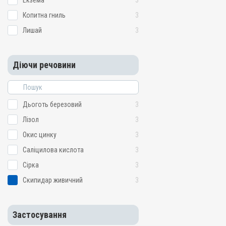
Екзема
3
Копитна гниль
3
Лишай
3
Діючи речовини
Дьоготь березовий
3
Лізол
3
Окис цинку
3
Саліцилова кислота
3
Сірка
3
Скипидар живичний
3
Застосування