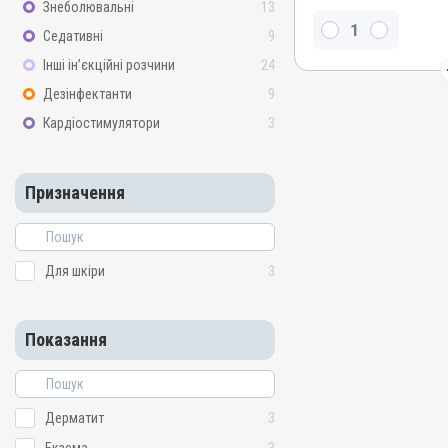
Мазь
Знеболювальні
13
Діючи речовини
Седативні
9
Лізол, Дьоготь березовий
Інші ін’єкційні розчини
24
живичний, Окис цинку, С
Дезінфектанти
9
Види тварин
Кардіостимулятори
3
Коні, Собаки, Коти, Кроли
Застосування
Зовнішньо
Призначення
Призначення
Для шкіри
Показання
Для шкіри
3
Аборт; Аборт; Дерматит; 
гниль; Лишай
Показання
Дерматит
3