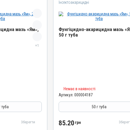
Інсектоакарицидні
цидна мазь «Ям»,
Фунгіцидно-акарицидна мазь «Я
50 г туба
Назва препарату
+1
мазь «Ям»
Фунгіцидно-акарицидна мазь «Ям»
Артикул
000004187
Штрихкод
4820012502134
Номер РП
Немає в наявності
Артикул:
000004187
AB-01068-01-10
Групи препаратів
г туба
50 г туба
паразитарні,
Інсектоакарицидні, Протипаразитарні,
Дерматологічні
85.20
Зберегти
Зберег
грн
Лікарська форма