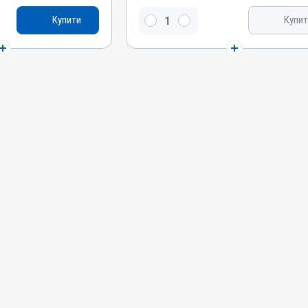
Мазь
Купити
Купит
Діючи речовини
, Сірка, Скипидар
Дьоготь березовий, Сірка, Скипидар живичний,
аліцилова кислота
Окис цинку, Саліцилова кислота, Лізол
Види тварин
ки, Кури
Коні, Собаки, Коти, Кролики, Кури
Застосування
Зовнішньо
Призначення
Для шкіри
Показання
Екзема; Копитна
Аборт; Аборт; Дерматит; Екзема; Копитна
гниль; Лишай