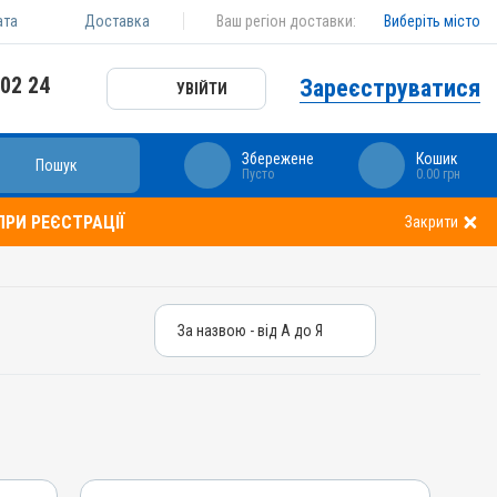
ата
Доставка
Ваш регіон доставки:
Виберіть місто
 02 24
Зареєструватися
УВІЙТИ
Збережене
Кошик
Пошук
Пусто
0.00 грн
РИ РЕЄСТРАЦІЇ
Закрити
За назвою - від А до Я
За назвою - від А до Я
За ціною – від дешевих
За ціною – від дорогих