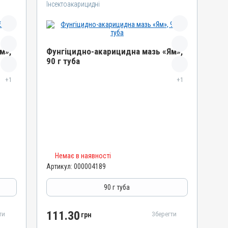
Інсектоакарицидні
м»,
Фунгіцидно-акарицидна мазь «Ям»,
90 г туба
Назва препарату
+1
+1
Фунгіцидно-акарицидна мазь «Ям»
Артикул
000004189
Штрихкод
4820012502141
Номер РП
Немає в наявності
Артикул:
000004189
AB-01068-01-10
Групи препаратів
90 г туба
Інсектоакарицидні, Протипаразитарні,
Дерматологічні
111.30
ти
Зберегти
грн
Лікарська форма