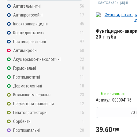
Інсектоакарицидні
Антигельмінтні
56
Антипротозойні
17
Інсектоакарицидні
45
Фунгіцидно-акари
Кокцидіостатики
11
20 г туба
Протипаразитарні
97
Назва препарату
Антимікробні
68
Фунгіцидно-акарицидна 
Акушерсько-гінекологічні
22
Артикул
Гормональні
10
000004176
Протимаститні
11
Штрихкод
4820012503209
Дерматологічні
18
Номер РП
Є в наявності
Вітамінно-мінеральні
23
Артикул:
000004176
AB-01068-01-10
Регулятори травлення
12
Групи препаратів
Гепатопротектори
15
20 
Інсектоакарицидні, Проти
Сорбенти
1
Дерматологічні
39.60
грн
Протизапальні
20
Лікарська форма