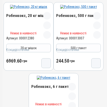
Робенкокс, 20 кг мішок
Робенкокс, 500 г пакет
Назва препарату
Назва препарату
Немає в наявності
Немає в наявності
Робенкокс
Робенкокс
Артикул:
000012380
Артикул:
000013007
Артикул
Артикул
20 кг мішок
500 г пакет
Кокцидіостатики
000012380
Кокцидіостатики
000013007
Штрихкод
Штрихкод
6969.60
244.50
грн
грн
4820012502530
4820012502929
Номер РП
Номер РП
AB-05722-01-15
AB-05722-01-15
Групи препаратів
Групи препаратів
Робенкокс, 6 г пакет
Кокцидіостатики,
Кокцидіостатики,
Протипаразитарні,
Протипаразитарні,
Антипротозойні
Антипротозойні
Лікарська форма
Лікарська форма
Назва препарату
Немає в наявності