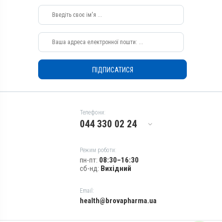
Перорально з кормом
Призначення
Для лікування ШКТ
Показання
Діарея; Еймеріоз; Ентерит
ПІДПИСАТИСЯ
Телефони:
044 330 02 24
Режим роботи:
пн-пт:
08:30–16:30
сб-нд:
Вихідний
Email:
health@brovapharma.ua