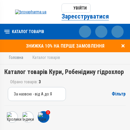
УВІЙТИ
Зареєструватися
КАТАЛОГ ТОВАРІВ
ЗНИЖКА 10% НА ПЕРШЕ ЗАМОВЛЕННЯ
Головна
Каталог товарів
Каталог товарів Кури, Робенідину гідрохлор
Обрано товарів:
3
Фільтр
За назвою - від А до Я
За назвою - від А до Я
За ціною – від дешевих
3
За ціною – від дорогих