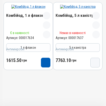
Комбійод, 1 л флакон
Комбійод, 5 л каністра
Назва препарату
Назва препарату
Є в наявності
Немає в наявності
Комбійод
Комбійод
Артикул:
000017634
Артикул:
000017637
Артикул
Артикул
1 л флакон
5 л каністра
000017634
000017637
Антимікробні
Антимікробні
Штрихкод
Штрихкод
1615.50
7763.10
4820012505166
грн
4820012505173
грн
Номер РП
Номер РП
АВ-09529-01-21
АВ-09529-01-21
Групи препаратів
Групи препаратів
Антимікробні,
Антимікробні,
Дезінфектанти
Дезінфектанти
Лікарська форма
Лікарська форма
Розчин
Розчин