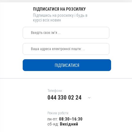
Діючи речовини
Діючи речовини
ПІДПИСАТИСЯ НА РОЗСИЛКУ
Повідон-йод, Натрію селеніт
Повідон-йод, Натрію селеніт
Підпишись на розсилку і будь в
Види тварин
Види тварин
курсі всіх новин
Індики, Кури, Бджоли
Індики, Кури, Бджоли
Застосування
Застосування
Перорально з водою
Перорально з водою
Призначення
Призначення
Для лікування ШКТ
Для лікування ШКТ
Показання
Показання
ПІДПИСАТИСЯ
Діарея; Ентерит
Діарея; Ентерит
Телефони:
044 330 02 24
Режим роботи:
пн-пт:
08:30–16:30
сб-нд:
Вихідний