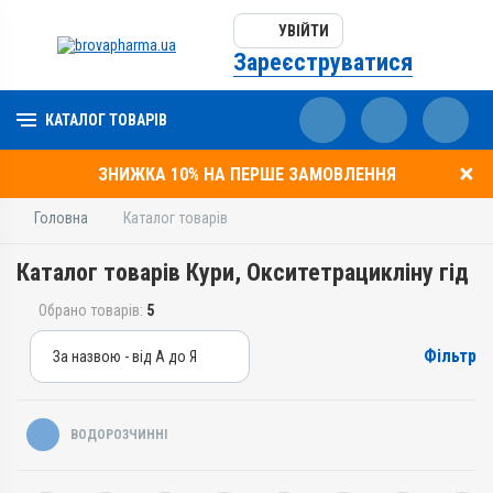
УВІЙТИ
Зареєструватися
КАТАЛОГ ТОВАРІВ
ЗНИЖКА 10% НА ПЕРШЕ ЗАМОВЛЕННЯ
Головна
Каталог товарів
Каталог товарів Кури, Окситетрацикліну гід
Обрано товарів:
5
Фільтр
За назвою - від А до Я
За назвою - від А до Я
За ціною – від дешевих
ВОДОРОЗЧИННІ
За ціною – від дорогих