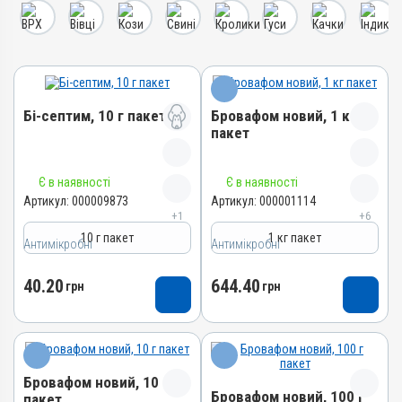
Бі-септим, 10 г пакет
Бровафом новий, 1 кг
пакет
Назва препарату
Назва препарату
Є в наявності
Є в наявності
Бі-септим
Бровафом новий
Артикул:
000009873
Артикул:
000001114
+1
+6
Артикул
Артикул
10 г пакет
1 кг пакет
Антимікробні
000009873
Антимікробні
000001114
Штрихкод
Штрихкод
40.20
644.40
грн
грн
4820012501892
4820012500703
Номер РП
Номер РП
АВ-02717-01-11
AB-01008-01-10
Групи препаратів
Групи препаратів
Бровафом новий, 10 г
Антимікробні
Антимікробні
Бровафом новий, 100 г
пакет