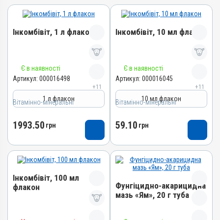
Інкомбівіт, 1 л флакон
Інкомбівіт, 10 мл флакон
Назва препарату
Назва препарату
Є в наявності
Є в наявності
Інкомбівіт
Інкомбівіт
Артикул:
000016498
Артикул:
000016045
+11
+11
Артикул
Артикул
1 л флакон
10 мл флакон
Вітамінно-мінеральні
000016498
Вітамінно-мінеральні
000016045
Штрихкод
Штрихкод
1993.50
59.10
грн
грн
4820012504787
4820012504466
Номер РП
Номер РП
AB-08267-01-19
AB-08267-01-19
Групи препаратів
Групи препаратів
Інкомбівіт, 100 мл
Вітамінно-мінеральні,
Вітамінно-мінеральні,
Фунгіцидно-акарицидна
флакон
Імуностимулятори
Імуностимулятори
мазь «Ям», 20 г туба
Лікарська форма
Лікарська форма
Назва препарату
Розчин
Розчин
Назва препарату