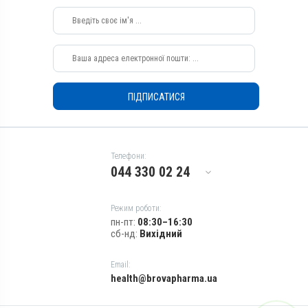
Перорально з водою,
Зовнішньо
Призначення
Для печінки, Для лікування
ШКТ
Показання
ПІДПИСАТИСЯ
Ацидоз рубця; Гастрит;
Гепатит
Телефони:
044 330 02 24
Режим роботи:
пн-пт:
08:30–16:30
сб-нд:
Вихідний
Email:
health@brovapharma.ua