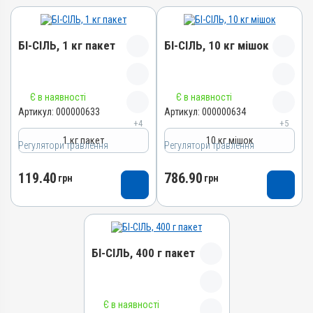
БІ-СІЛЬ, 1 кг пакет
БІ-СІЛЬ, 10 кг мішок
Назва препарату
Назва препарату
Є в наявності
Є в наявності
БІ-СІЛЬ
БІ-СІЛЬ
Артикул:
000000633
Артикул:
000000634
+4
+5
Артикул
Артикул
1 кг пакет
10 кг мішок
Регулятори травлення
000000633
Регулятори травлення
000000634
Штрихкод
Штрихкод
119.40
786.90
грн
грн
4820012501960
4820012501977
Номер РП
Номер РП
АВ-03850-01-12
АВ-03850-01-12
Групи препаратів
Групи препаратів
БІ-СІЛЬ, 400 г пакет
Регулятори травлення
Регулятори травлення
Лікарська форма
Лікарська форма
Порошок
Порошок
Назва препарату
Є в наявності
Діючи речовини
Діючи речовини