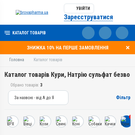
УВІЙТИ
Зареєструватися
КАТАЛОГ ТОВАРІВ
ЗНИЖКА 10% НА ПЕРШЕ ЗАМОВЛЕННЯ
Головна
Каталог товарів
Каталог товарів Кури, Натрію сульфат безво
Обрано товарів:
3
Фільтр
За назвою - від А до Я
За назвою - від А до Я
За ціною – від дешевих
3
За ціною – від дорогих