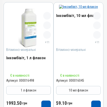
Інкомбівіт, 10 мл флакон
Назва препарату
Інкомбівіт
+11
+11
Артикул
Вітамінно-мінеральні
Вітамінно-мінеральні
000016045
Штрихкод
Інкомбівіт, 1 л флакон
4820012504466
Номер РП
Назва препарату
AB-08267-01-19
Є в наявності
Є в наявності
Інкомбівіт
Артикул:
000016498
Артикул:
000016045
Групи препаратів
Артикул
Вітамінно-мінеральні,
1 л флакон
10 мл флакон
Імуностимулятори
000016498
Лікарська форма
Штрихкод
1993.50
59.10
грн
грн
Розчин
4820012504787