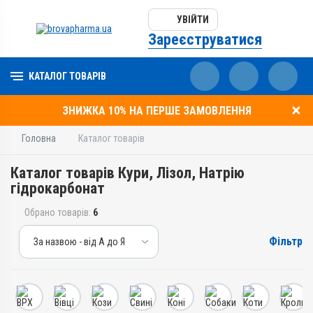
УВІЙТИ
Зареєструватися
КАТАЛОГ ТОВАРІВ
ЗНИЖКА 10% НА ПЕРШЕ ЗАМОВЛЕННЯ
Головна
Каталог товарів
Каталог товарів Кури, Лізол, Натрію
гідрокарбонат
Обрано товарів:
6
Фільтр
За назвою - від А до Я
За назвою - від А до Я
За ціною – від дешевих
За ціною – від дорогих