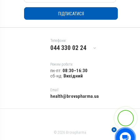
Зовнішньо
Зовнішньо
Призначення
Призначення
ПІДПИСАТИСЯ
Для шкіри
Для шкіри
Показання
Показання
Аборт; Аборт; Дерматит;
Аборт; Аборт; Дерматит;
Екзема; Копитна гниль;
Екзема; Копитна гниль;
Телефони:
Лишай
Лишай
044 330 02 24
Режим роботи:
пн-пт:
08:30–16:30
сб-нд:
Вихідний
Email:
health@brovapharma.ua
© 2026 Brovapharma