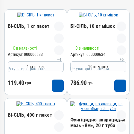
БІ-СІЛЬ, 1 кг пакет
БІ-СІЛЬ, 10 кг мішок
Назва препарату
Назва препарату
Є в наявності
Є в наявності
БІ-СІЛЬ
БІ-СІЛЬ
Артикул:
000000633
Артикул:
000000634
+4
+5
Артикул
Артикул
1 кг пакет
10 кг мішок
Регулятори травлення
000000633
Регулятори травлення
000000634
Штрихкод
Штрихкод
119.40
786.90
грн
грн
4820012501960
4820012501977
Номер РП
Номер РП
АВ-03850-01-12
АВ-03850-01-12
Групи препаратів
Групи препаратів
БІ-СІЛЬ, 400 г пакет
Регулятори травлення
Регулятори травлення
Фунгіцидно-акарицидна
Лікарська форма
Лікарська форма
мазь «Ям», 20 г туба
Порошок
Порошок