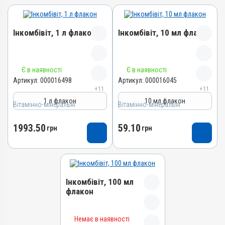
Інкомбівіт, 1 л флакон
Інкомбівіт, 10 мл флакон
Назва препарату
Назва препарату
Є в наявності
Є в наявності
Інкомбівіт
Інкомбівіт
Артикул:
000016498
Артикул:
000016045
+11
+11
Артикул
Артикул
1 л флакон
10 мл флакон
Вітамінно-мінеральні
000016498
Вітамінно-мінеральні
000016045
Штрихкод
Штрихкод
1993.50
59.10
грн
грн
4820012504787
4820012504466
Номер РП
Номер РП
AB-08267-01-19
AB-08267-01-19
Групи препаратів
Групи препаратів
Інкомбівіт, 100 мл
Вітамінно-мінеральні,
Вітамінно-мінеральні,
флакон
Імуностимулятори
Імуностимулятори
Лікарська форма
Лікарська форма
Назва препарату
Розчин
Розчин
Немає в наявності