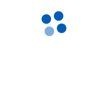
н, L-карнітин, Сорбіт
Купити
оні, Собаки, Коти, Кролики,
и, Качки, Індики, Кури,
би
ерорально з водою
яції обміну речовин, Для
атит; Гепатопатія;