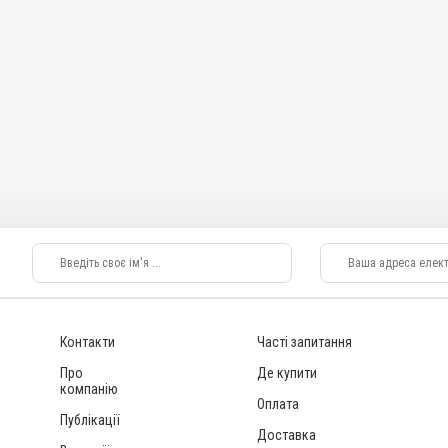
я лікування ШКТ
Для органів дихання, Для лікування ШКТ
Показання
олісерозит;
Бронхіт; Гемофільозний полісерозит;
бактеріоз;
Диплококи; Ентерит; Колібактеріоз;
з; Пневмонія; Риніт;
Мікотоксикоз; Пастерельоз; Пневмонія; Риніт;
ахеїт; Хвороба
Сепсис; Стафілококоз; Трахеїт; Хвороба
Глессера
Контакти
Часті запитання
Про
Де купити
компанію
Оплата
Публікації
Доставка