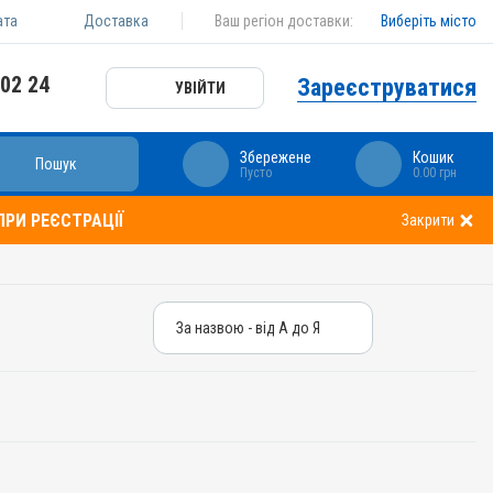
ата
Доставка
Ваш регіон доставки:
Виберіть місто
 02 24
Зареєструватися
УВІЙТИ
Збережене
Кошик
Пошук
Пусто
0.00 грн
РИ РЕЄСТРАЦІЇ
Закрити
За назвою - від А до Я
За назвою - від А до Я
За ціною – від дешевих
За ціною – від дорогих