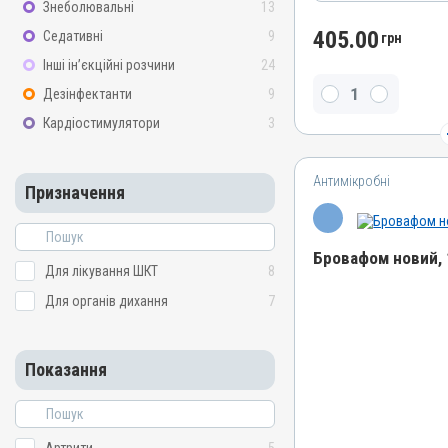
Діючи речовини
Знеболювальні
13
Колістину сульфат
405.00
Седативні
9
грн
Види тварин
Інші ін’єкційні розчини
24
ВРХ, Вівці, Свині, Кури
Дезінфектанти
9
Застосування
Кардіостимулятори
3
Перорально з водою
Призначення
Антимікробні
Для лікування ШКТ
Призначення
Бровафом новий, 
Для лікування ШКТ
8
Для органів дихання
7
Назва препарату
Бровафом новий
Артикул
Показання
000001113
Штрихкод
4820012500697