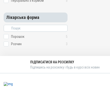
Перорально з кормом
5
Для органів дихання, Дл
Показання
Бронхіт; Гемофільозний п
Лікарська форма
Диплококи; Ентерит; Колі
Мікотоксикоз; Пастерельо
Сепсис; Стафілококоз; Тр
Глессера
Порошок
5
Розчин
3
ПІДПИСАТИСЯ НА РОЗСИЛКУ
Підпишись на розсилку і будь в курсі всіх новин