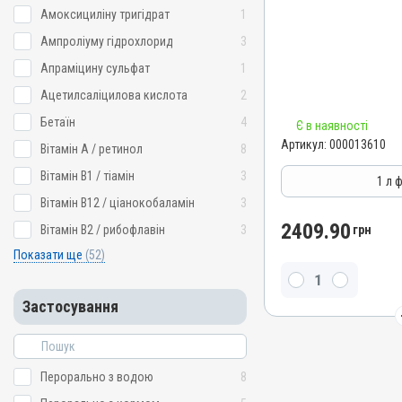
Амоксициліну тригідрат
1
Показання
Артикул
Артрити; Дизентерія; Енте
000013610
Ампроліуму гідрохлорид
3
Мікоплазмоз; Пастерельоз
Штрихкод
Апраміцину сульфат
1
Сальмонельоз
4820012503674
Ацетилсаліцилова кислота
2
Номер РП
Бетаїн
4
Є в наявності
AB-06120-01-15
Артикул:
000013610
Вітамін A / ретинол
8
Групи препаратів
Вітамін B1 / тіамін
3
Антимікробні
1 л 
Вітамін B12 / ціанокобаламін
3
Лікарська форма
Розчин
2409.90
Вітамін B2 / рибофлавін
3
грн
Діючи речовини
Показати ще
(52)
Фторфенікол
Види тварин
Застосування
Свині, Індики, Кури
Застосування
Перорально з водою
Перорально з водою
8
Призначення