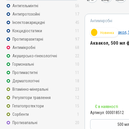
Антигельмінтні
56
Антипротозойні
17
Антимікробні
Інсектоакарицидні
45
Кокцидіостатики
11
Новинка
Протипаразитарні
97
Аквакол, 500 мл 
Антимікробні
68
Назва препарату
Акушерсько-гінекологічні
22
Аквакол
Гормональні
10
Артикул
Протимаститні
11
000018512
Дерматологічні
18
Штрихкод
Вітамінно-мінеральні
23
4820012505555
Регулятори травлення
12
Групи препаратів
Гепатопротектори
15
Є в наявності
Антимікробні
Артикул:
000018512
Сорбенти
1
Лікарська форма
Розчин
Протизапальні
20
500 м