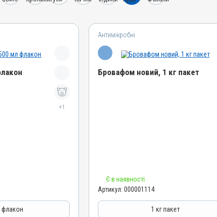
Антимікробні
флакон
Бровафом новий, 1 кг пакет
Назва препарату
+1
Бровафом новий
Артикул
000001114
Штрихкод
4820012500703
Номер РП
Є в наявності
AB-01008-01-10
Артикул:
000001114
Групи препаратів
Антимікробні
л флакон
1 кг пакет