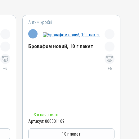
Антимікробні
Бровафом новий, 10 г пакет
Назва препарату
+6
Бровафом новий
+6
Артикул
000001109
Штрихкод
4820012500673
Номер РП
Є в наявності
AB-01008-01-10
Артикул:
000001109
Групи препаратів
Антимікробні
10 г пакет