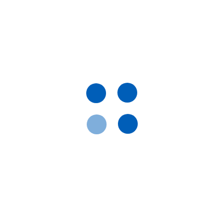
Купити
уси, Качки, Індики, Кури
печінки, Для стимуляції
 Токсикоз