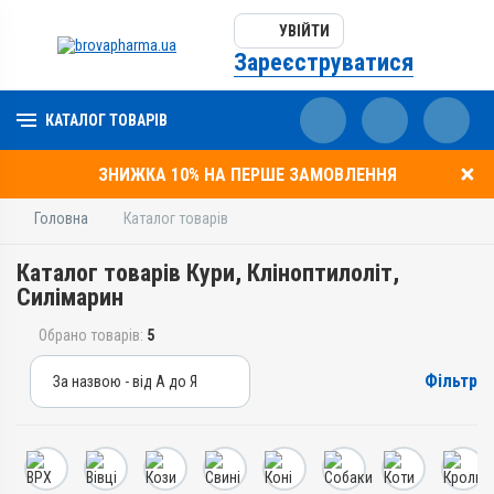
УВІЙТИ
Зареєструватися
КАТАЛОГ ТОВАРІВ
ЗНИЖКА 10% НА ПЕРШЕ ЗАМОВЛЕННЯ
Головна
Каталог товарів
Каталог товарів Кури, Кліноптилоліт,
Силімарин
Обрано товарів:
5
Фільтр
За назвою - від А до Я
За назвою - від А до Я
За ціною – від дешевих
За ціною – від дорогих