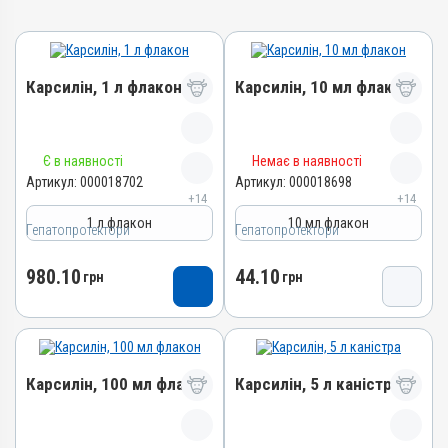
Карсилін, 1 л флакон
Карсилін, 10 мл флакон
Назва препарату
Назва препарату
Є в наявності
Немає в наявності
Карсилін
Карсилін
Артикул:
000018702
Артикул:
000018698
+14
+14
Артикул
Артикул
1 л флакон
10 мл флакон
000018702
000018698
Гепатопротектори
Гепатопротектори
Штрихкод
Штрихкод
980.10
44.10
4820012505616
грн
4820012505593
грн
Номер РП
Номер РП
d-UA-10-20
d-UA-10-20
Групи препаратів
Групи препаратів
Гепатопротектори,
Гепатопротектори,
Карсилін, 100 мл флакон
Карсилін, 5 л каністра
Регулятори травлення
Регулятори травлення
Лікарська форма
Лікарська форма
Назва препарату
Назва препарату