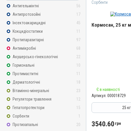
Сорбенти
Антигельмінтні
56
Антипротозойні
17
Інсектоакарицидні
45
Кормосан, 25 кг 
Кокцидіостатики
11
Назва препарату
Протипаразитарні
97
Кормосан
Антимікробні
68
Артикул
Акушерсько-гінекологічні
22
000018729
Гормональні
10
Штрихкод
Протимаститні
11
4820012505630
Дерматологічні
18
Групи препаратів
Є в наявності
Сорбенти
Вітамінно-мінеральні
23
Артикул:
000018729
Лікарська форма
Регулятори травлення
12
Порошок
Гепатопротектори
15
25 к
Діючи речовини
Сорбенти
1
Кліноптилоліт, Сорбінова
3540.60
грн
Протизапальні
20
Магнію сульфат