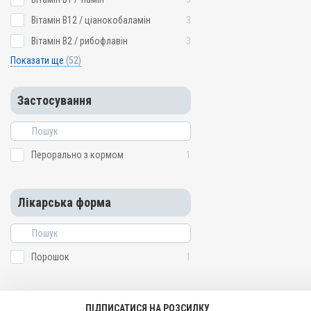
Вітамін B12 / ціанокобаламін
3
Вітамін B2 / рибофлавін
3
Показати ще
(52)
Застосування
Перорально з кормом
1
Лікарська форма
Порошок
1
ПІДПИСАТИСЯ НА РОЗСИЛКУ