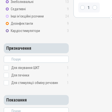
Знеболювальні
13
Види тварин
ВРХ, Вівці, Кози, Свині, Гу
Седативні
9
Кури
Інші ін’єкційні розчини
24
Застосування
Дезінфектанти
9
Перорально з кормом
Кардіостимулятори
3
Призначення
Для лікування ШКТ, Для 
стимуляції обміну речов
Призначення
Показання
Мікотоксикоз; Отруєння;
Для лікування ШКТ
1
Для печінки
1
Для стимуляції обміну речовин
1
Показання