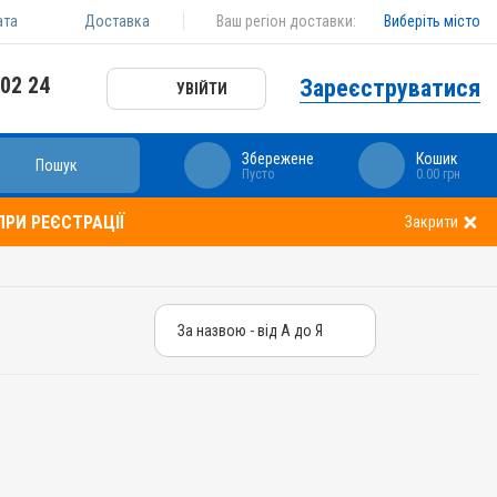
ата
Доставка
Ваш регіон доставки:
Виберіть місто
 02 24
Зареєструватися
УВІЙТИ
Збережене
Кошик
Пошук
Пусто
0.00 грн
РИ РЕЄСТРАЦІЇ
Закрити
За назвою - від А до Я
За назвою - від А до Я
За ціною – від дешевих
За ціною – від дорогих