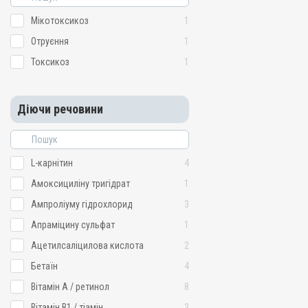
Мікотоксикоз
1
Отруєння
1
Токсикоз
1
Діючи речовини
L-карнітин
4
Амоксициліну тригідрат
1
Ампроліуму гідрохлорид
3
Апраміцину сульфат
1
Ацетилсаліцилова кислота
2
Бетаїн
4
Вітамін A / ретинол
8
Вітамін B1 / тіамін
3