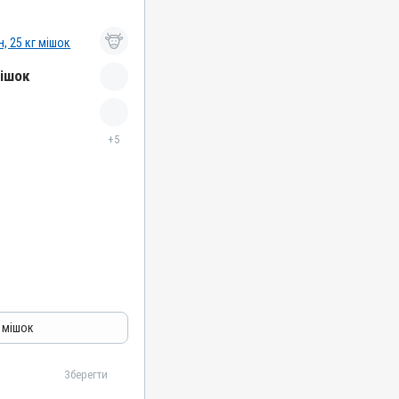
мішок
+5
г мішок
 кислота, Каолін,
Зберегти