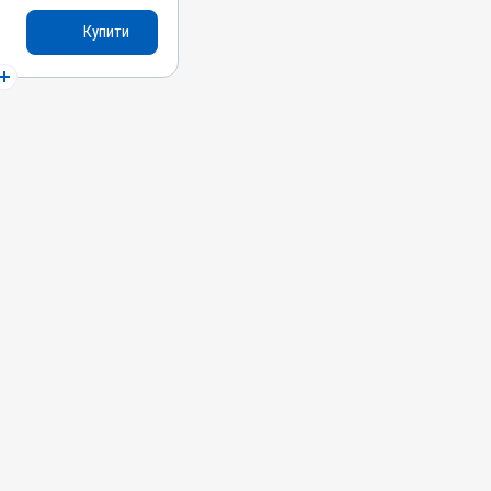
Купити
си, Качки, Індики,
печінки, Для
ин
 Токсикоз