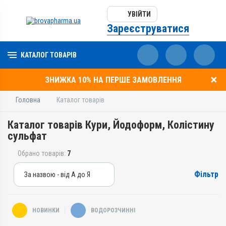
УВІЙТИ
Зареєструватися
КАТАЛОГ ТОВАРІВ
ЗНИЖКА 10% НА ПЕРШЕ ЗАМОВЛЕННЯ
Головна
Каталог товарів
Каталог товарів Кури, Йодоформ, Колістину
сульфат
Обрано товарів:
7
Фільтр
За назвою - від А до Я
За назвою - від А до Я
За ціною – від дешевих
НОВИНКИ
ВОДОРОЗЧИННІ
За ціною – від дорогих