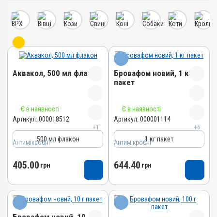
Аквакол, 500 мл флакон
Бровафом новий, 1 кг
пакет
Назва препарату
Назва препарату
Є в наявності
Є в наявності
Аквакол
Бровафом новий
Артикул:
000018512
Артикул:
000001114
+1
+6
Артикул
Артикул
500 мл флакон
1 кг пакет
000018512
Антимікробні
Антимікробні
000001114
Штрихкод
Штрихкод
405.00
644.40
4820012505555
грн
грн
4820012500703
Групи препаратів
Номер РП
Антимікробні
AB-01008-01-10
Лікарська форма
Групи препаратів
Розчин