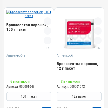
Бровасептол порошок,
100 г пакет
Назва препарату
Бровасептол порошок
+5
+5
Артикул
Антимікробні
Антимікробні
000001049
Бровасептол порошок,
Штрихкод
12 г пакет
4820012500666
Номер РП
Назва препарату
Є в наявності
Є в наявності
АВ-00804-01-09
Бровасептол порошок
Артикул:
000001049
Артикул:
000001042
Групи препаратів
Артикул
100 г пакет
12 г пакет
Антимікробні
000001042
Лікарська форма
Штрихкод