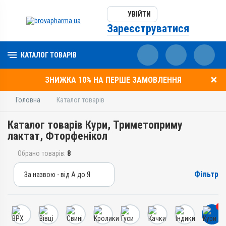
УВІЙТИ
Зареєструватися
КАТАЛОГ ТОВАРІВ
ЗНИЖКА 10% НА ПЕРШЕ ЗАМОВЛЕННЯ
Головна
Каталог товарів
Каталог товарів Кури, Триметоприму
лактат, Фторфенікол
Обрано товарів:
8
Фільтр
За назвою - від А до Я
За назвою - від А до Я
За ціною – від дешевих
8
За ціною – від дорогих