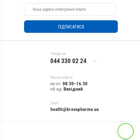
Показання
Бронхіт; Гемофільозний
Бронхіт; Гемофільозний
полісерозит; Диплококи;
полісерозит; Диплококи;
Ентерит; Колібактеріоз;
Ентерит; Колібактеріоз;
Мікотоксикоз; Пастерельоз;
ПІДПИСАТИСЯ
Мікотоксикоз; Пастерельоз;
Пневмонія; Риніт; Сепсис;
Пневмонія; Риніт; Сепсис;
Стафілококоз; Трахеїт;
Стафілококоз; Трахеїт;
Хвороба Глессера
Хвороба Глессера
Телефони:
044 330 02 24
Режим роботи:
пн-пт:
08:30–16:30
сб-нд:
Вихідний
Email:
health@brovapharma.ua