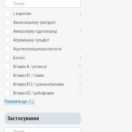
L-карнітин
4
Амоксициліну тригідрат
1
Ампроліуму гідрохлорид
3
Апраміцину сульфат
1
Ацетилсаліцилова кислота
2
Бетаїн
4
Вітамін A / ретинол
8
Вітамін B1 / тіамін
3
Вітамін B12 / ціанокобаламін
3
Вітамін B2 / рибофлавін
3
Показати ще
(52)
Застосування