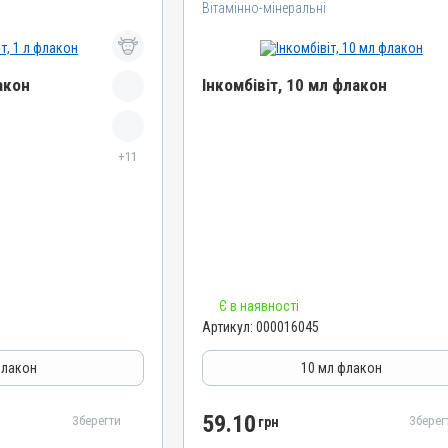
Вітамінно-мінеральні
акон
Інкомбівіт, 10 мл флакон
Назва препарату
+11
Інкомбівіт
Артикул
000016045
Штрихкод
4820012504466
Номер РП
Є в наявності
AB-08267-01-19
Артикул:
000016045
Групи препаратів
муностимулятори
Вітамінно-мінеральні, Імуностимулятори
флакон
10 мл флакон
Лікарська форма
Розчин
59.10
Зберегти
Зберег
грн
Діючи речовини