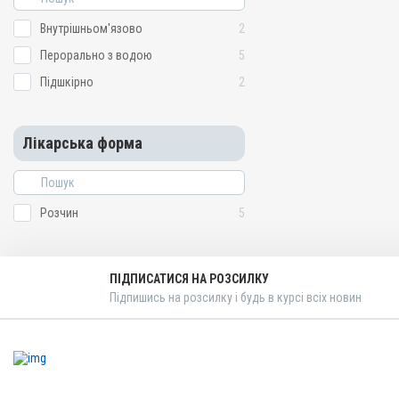
Внутрішньом'язово
2
Перорально з водою
5
Підшкірно
2
Лікарська форма
Розчин
5
ПІДПИСАТИСЯ НА РОЗСИЛКУ
Підпишись на розсилку і будь в курсі всіх новин