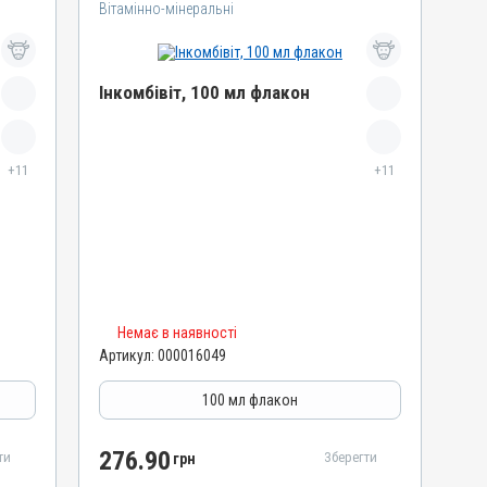
Вітамінно-мінеральні
Інкомбівіт, 100 мл флакон
Назва препарату
+11
Інкомбівіт
+11
Артикул
000016049
Штрихкод
4820012504459
Номер РП
Немає в наявності
AB-08267-01-19
Артикул:
000016049
Групи препаратів
Вітамінно-мінеральні, Імуностимулятори
100 мл флакон
Лікарська форма
Розчин
276.90
ти
Зберегти
грн
Діючи речовини