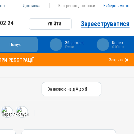
ата
Доставка
Ваш регіон доставки:
Виберіть місто
 02 24
Зареєструватися
УВІЙТИ
Збережене
Кошик
Пошук
Пусто
0.00 грн
РИ РЕЄСТРАЦІЇ
Закрити
За назвою - від А до Я
За назвою - від А до Я
За ціною – від дешевих
За ціною – від дорогих