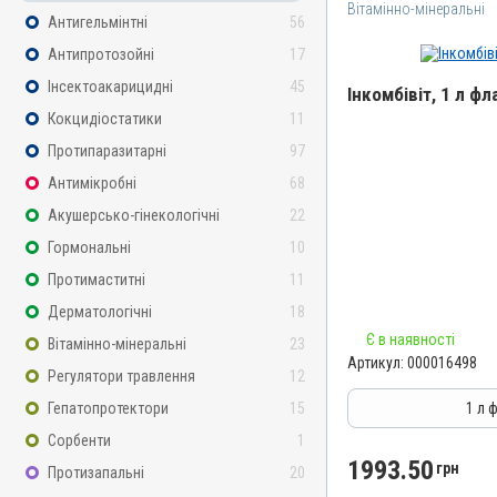
Вітамінно-мінеральні
Антигельмінтні
56
Антипротозойні
17
Інсектоакарицидні
45
Інкомбівіт, 1 л фл
Кокцидіостатики
11
Назва препарату
Протипаразитарні
97
Інкомбівіт
Антимікробні
68
Артикул
Акушерсько-гінекологічні
22
000016498
Гормональні
10
Штрихкод
Протимаститні
11
4820012504787
Дерматологічні
18
Номер РП
Є в наявності
Вітамінно-мінеральні
23
AB-08267-01-19
Артикул:
000016498
Регулятори травлення
12
Групи препаратів
Вітамінно-мінеральні, І
Гепатопротектори
15
1 л 
Лікарська форма
Сорбенти
1
Розчин
1993.50
грн
Протизапальні
20
Діючи речовини