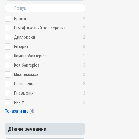
Бронхіт
2
Гемофільозний полісерозит
2
Диплококи
2
Ентерит
3
Кампілобактеріоз
1
Колібактеріоз
3
Мікоплазмоз
3
Пастерельоз
3
Пневмонія
3
Риніт
2
Показати ще
(4)
Діючи речовини