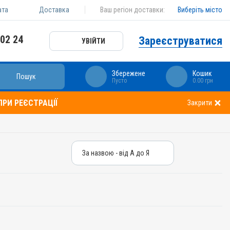
ата
Доставка
Ваш регіон доставки:
Виберіть місто
 02 24
Зареєструватися
УВІЙТИ
Збережене
Кошик
Пошук
Пусто
0.00 грн
РИ РЕЄСТРАЦІЇ
Закрити
За назвою - від А до Я
За назвою - від А до Я
За ціною – від дешевих
За ціною – від дорогих