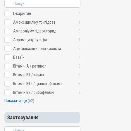
L-карнітин
4
Амоксициліну тригідрат
1
Ампроліуму гідрохлорид
3
Апраміцину сульфат
1
Ацетилсаліцилова кислота
2
Бетаїн
4
Вітамін A / ретинол
8
Вітамін B1 / тіамін
3
Вітамін B12 / ціанокобаламін
3
Вітамін B2 / рибофлавін
3
Показати ще
(52)
Застосування