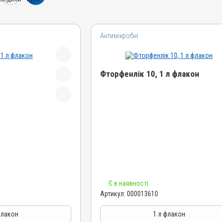
Антимікробні
Фторфенлік 10, 1 л флакон
Назва препарату
Фторфенлік 10
Артикул
000013610
Штрихкод
4820012503674
Номер РП
Є в наявності
AB-06120-01-15
Артикул:
000013610
Групи препаратів
Антимікробні
флакон
1 л флакон