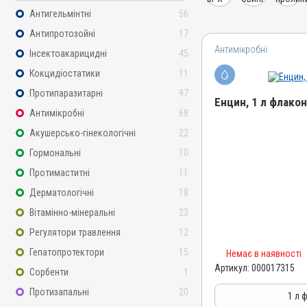
Антигельмінтні
56
Антипротозойні
17
Антимікробні
Інсектоакарицидні
45
Кокцидіостатики
11
Протипаразитарні
97
Енцин, 1 л флакон
Антимікробні
68
Акушерсько-гінекологічні
22
Назва препарату
Енцин
Гормональні
10
Артикул
Протимаститні
11
000017315
Дерматологічні
18
Штрихкод
Вітамінно-мінеральні
23
4820012504961
Регулятори травлення
12
Номер РП
Гепатопротектори
15
Немає в наявності
АВ-09454-01-21
Артикул:
000017315
Сорбенти
1
Групи препаратів
Протизапальні
20
Антимікробні
1 л 