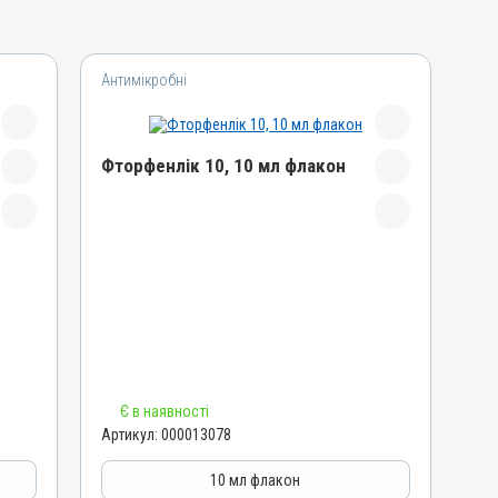
Антимікробні
Фторфенлік 10, 10 мл флакон
Назва препарату
Фторфенлік 10
Артикул
000013078
Штрихкод
4820012502615
Номер РП
Є в наявності
AB-06120-01-15
Артикул:
000013078
Групи препаратів
Антимікробні
10 мл флакон