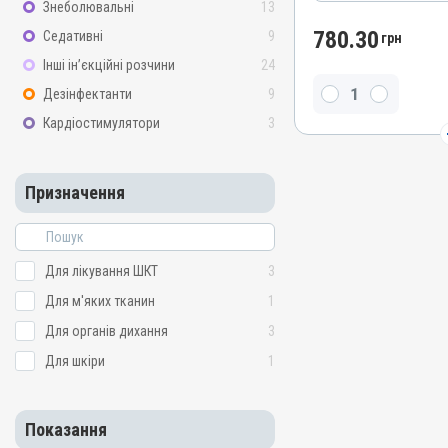
Знеболювальні
13
Лікарська форма
Розчин
780.30
Седативні
9
грн
Діючи речовини
Інші ін’єкційні розчини
24
Енрофлоксацин
Дезінфектанти
9
Водорозчинний
Кардіостимулятори
3
Так
Види тварин
Кролики, Індики, Кури
Призначення
Застосування
Перорально з водою
Призначення
Для лікування ШКТ
3
Для шкіри, Для лікуванн
Для м'яких тканин
1
тканин, Для органів диха
Для органів дихання
3
Показання
Для шкіри
1
Ентерит; Кампілобактеріо
Мікоплазмоз; Пастерельо
Стрептококоз
Показання