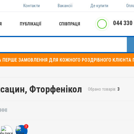
Контакти
Вакансії
Де купити
Опл
044 330
Я
ПУБЛІКАЦІЇ
СПІВПРАЦЯ
А ПЕРШЕ ЗАМОВЛЕННЯ ДЛЯ КОЖНОГО РОЗДРІБНОГО КЛІЄНТА П
ксацин, Фторфенікол
Обрано товарів:
3
ННІ
3