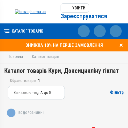
УВІЙТИ
Зареєструватися
КАТАЛОГ ТОВАРІВ
ЗНИЖКА 10% НА ПЕРШЕ ЗАМОВЛЕННЯ
Головна
Каталог товарів
Каталог товарів Кури, Доксицикліну гіклат
Обрано товарів:
1
Фільтр
За назвою - від А до Я
За назвою - від А до Я
За ціною – від дешевих
ВОДОРОЗЧИННІ
За ціною – від дорогих