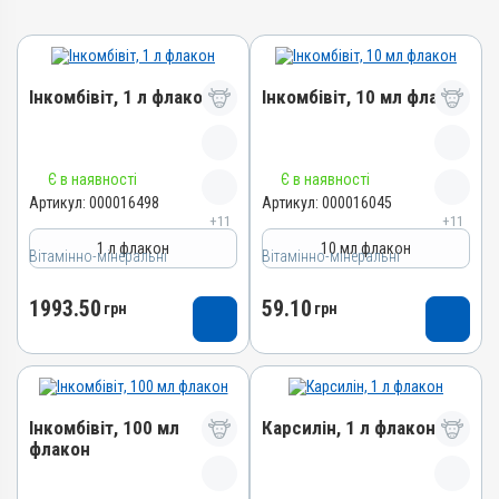
Інкомбівіт, 1 л флакон
Інкомбівіт, 10 мл флакон
Назва препарату
Назва препарату
Є в наявності
Є в наявності
Інкомбівіт
Інкомбівіт
Артикул:
000016498
Артикул:
000016045
+11
+11
Артикул
Артикул
1 л флакон
10 мл флакон
Вітамінно-мінеральні
000016498
Вітамінно-мінеральні
000016045
Штрихкод
Штрихкод
1993.50
59.10
грн
грн
4820012504787
4820012504466
Номер РП
Номер РП
AB-08267-01-19
AB-08267-01-19
Групи препаратів
Групи препаратів
Інкомбівіт, 100 мл
Карсилін, 1 л флакон
Вітамінно-мінеральні,
Вітамінно-мінеральні,
флакон
Імуностимулятори
Імуностимулятори
Лікарська форма
Лікарська форма
Назва препарату