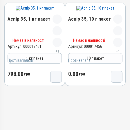
Аспір 35, 1 кг пакет
Аспір 35, 10 г пакет
Назва препарату
Назва препарату
Немає в наявності
Немає в наявності
Аспір 35
Аспір 35
Артикул:
000017461
Артикул:
000017456
+1
+1
Артикул
Артикул
1 кг пакет
10 г пакет
000017461
000017456
Протизапальні
Протизапальні
Штрихкод
Штрихкод
798.00
0.00
4820012505081
грн
4820012505074
грн
Номер РП
Номер РП
AB-09476-01-21
AB-09476-01-21
Групи препаратів
Групи препаратів
Протизапальні
Протизапальні
Лікарська форма
Лікарська форма
Порошок
Порошок
Діючи речовини
Діючи речовини