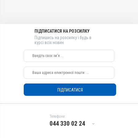
Ацетилсаліцилова кислота
Ацетилсаліцилова кислота
Види тварин
Види тварин
Свині, Качки, Індики, Кури
Свині, Качки, Індики, Кури
Застосування
Застосування
ПІДПИСАТИСЯ НА РОЗСИЛКУ
Перорально з кормом,
Перорально з водою,
Підпишись на розсилку і будь в
Перорально з водою
Перорально з кормом
курсі всіх новин
Призначення
Призначення
Для суглобів, Для шкіри,
Для шкіри, Для опорно-
Для опорно-рухового
рухового апарату, Для
апарату
суглобів
Показання
Показання
Гарячка; Запалення; Травми
Гарячка; Запалення; Травми
ПІДПИСАТИСЯ
Телефони:
044 330 02 24