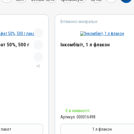
Вітамінно-мінеральні
ат 50%, 500 г
Інкомбівіт, 1 л флакон
Назва препарату
+2
Інкомбівіт
Артикул
000016498
Штрихкод
4820012504787
Номер РП
Є в наявності
AB-08267-01-19
Артикул:
000016498
Групи препаратів
Вітамінно-мінеральні, Імуностимулятори
г пакет
1 л флакон