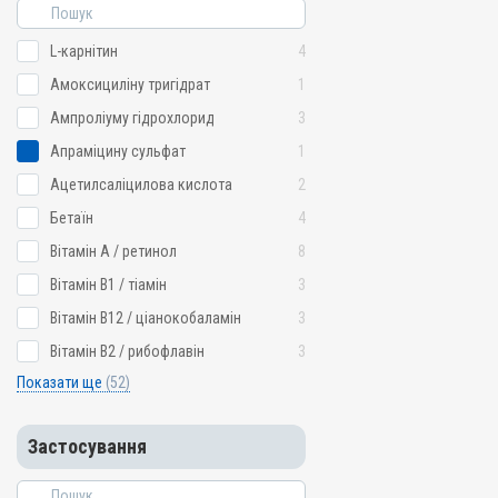
Застосування
Внутрішньом'язово, Підш
L-карнітин
4
водою
Амоксициліну тригідрат
1
Призначення
Для імунітету, Для стиму
Ампроліуму гідрохлорид
3
Показання
Апраміцину сульфат
1
Авітаміноз; Артроз; Вітамі
Ацетилсаліцилова кислота
2
Мікроелементи; Остеодис
Репродукція; Стрес
Бетаїн
4
Вітамін A / ретинол
8
Вітамін B1 / тіамін
3
Вітамін B12 / ціанокобаламін
3
Вітамін B2 / рибофлавін
3
Показати ще
(52)
Застосування