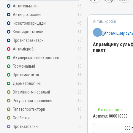
Антигельмінтні
56
Антипротозойні
17
Антимікробні
Інсектоакарицидні
45
Кокцидіостатики
11
Протипаразитарні
97
Апраміцину сульф
Антимікробні
68
пакет
Акушерсько-гінекологічні
22
Назва препарату
Апраміцину сульфат 50%
Гормональні
10
Артикул
Протимаститні
11
000010939
Дерматологічні
18
Штрихкод
Вітамінно-мінеральні
23
4820012501755
Регулятори травлення
12
Номер РП
Гепатопротектори
15
Є в наявності
АВ-04942-01-13
Артикул:
000010939
Сорбенти
1
Групи препаратів
Протизапальні
20
Антимікробні
500 