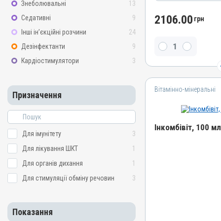
Знеболювальні
13
Лікарська форма
Порошок
2106.00
Седативні
9
грн
Діючи речовини
Інші ін’єкційні розчини
24
Апраміцину сульфат
Дезінфектанти
9
Водорозчинний
Кардіостимулятори
3
Так
Види тварин
Вітамінно-мінеральні
ВРХ, Вівці, Свині, Кролики
Призначення
Застосування
Перорально з водою
Інкомбівіт, 100 м
Призначення
Для імунітету
3
Для лікування ШКТ, Для 
Для лікування ШКТ
1
Назва препарату
Показання
Інкомбівіт
Для органів дихання
1
Дизентерія; Ентерит; Ешер
Артикул
Для стимуляції обміну речовин
3
Набрякова хвороба; Сал
000016049
Штрихкод
Показання
4820012504459