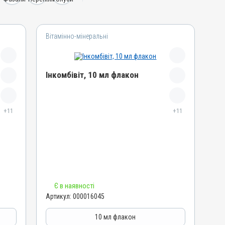
Вітамінно-мінеральні
Інкомбівіт, 10 мл флакон
Назва препарату
+11
Інкомбівіт
+11
Артикул
000016045
Штрихкод
4820012504466
Номер РП
Є в наявності
AB-08267-01-19
Артикул:
000016045
Групи препаратів
Вітамінно-мінеральні, Імуностимулятори
10 мл флакон