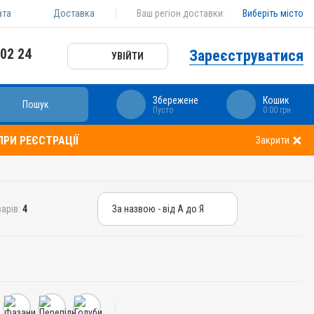
ата
Доставка
Ваш регіон доставки:
Виберіть місто
 02 24
Зареєструватися
УВІЙТИ
Збережене
Кошик
Пошук
Пусто
0.00 грн
РИ РЕЄСТРАЦІЇ
Закрити
арів:
4
За назвою - від А до Я
За назвою - від А до Я
За ціною – від дешевих
За ціною – від дорогих