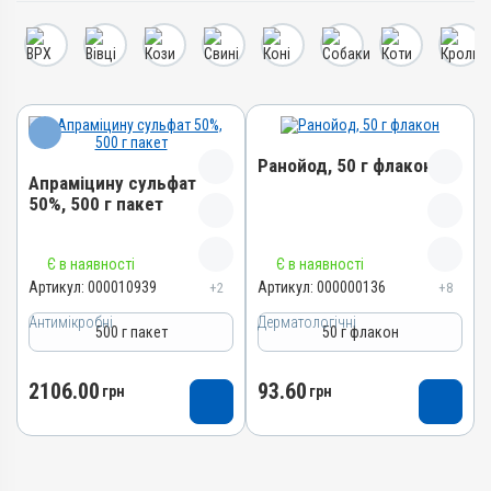
Ранойод, 50 г флакон
Апраміцину сульфат
50%, 500 г пакет
Назва препарату
Назва препарату
Є в наявності
Є в наявності
Ранойод
Апраміцину сульфат 50%
Артикул:
000010939
Артикул:
000000136
+2
+8
Артикул
Артикул
Антимікробні
Дерматологічні
000000136
500 г пакет
50 г флакон
000010939
Штрихкод
Штрихкод
4820012501601
2106.00
93.60
грн
грн
4820012501755
Номер РП
Номер РП
АВ-02924-01-11
АВ-04942-01-13
Групи препаратів
Групи препаратів