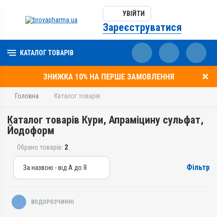
УВІЙТИ
Зареєструватися
КАТАЛОГ ТОВАРІВ
ЗНИЖКА 10% НА ПЕРШЕ ЗАМОВЛЕННЯ
Головна
Каталог товарів
Каталог товарів Кури, Апраміцину сульфат,
Йодоформ
Обрано товарів:
2
Фільтр
За назвою - від А до Я
За назвою - від А до Я
За ціною – від дешевих
ВОДОРОЗЧИННІ
За ціною – від дорогих