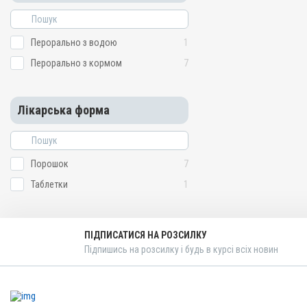
Перорально з кормом
Призначення
Перорально з водою
1
Від глистів
Перорально з кормом
7
Показання
Нематоди; Трематоди; Ц
Лікарська форма
Порошок
7
Таблетки
1
ПІДПИСАТИСЯ НА РОЗСИЛКУ
Підпишись на розсилку і будь в курсі всіх новин