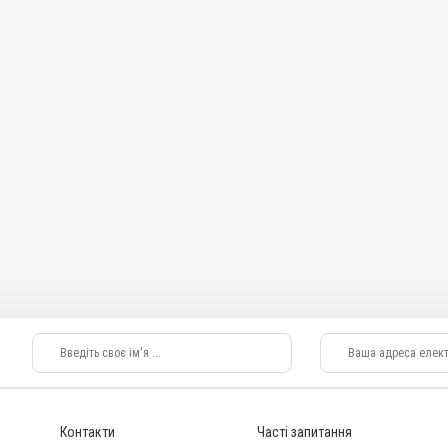
Перорально з кормом
Призначення
Від глистів
Показання
естоди
Нематоди; Трематоди; Цестоди
Контакти
Часті запитання