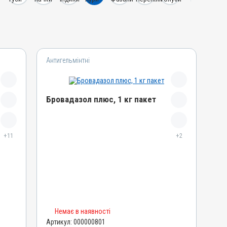
Антигельмінтні
Бровадазол плюс, 1 кг пакет
Назва препарату
+11
Бровадазол плюс
+2
Артикул
000000801
Штрихкод
4820012500031
Номер РП
Немає в наявності
AB-00883-01-10
Артикул:
000000801