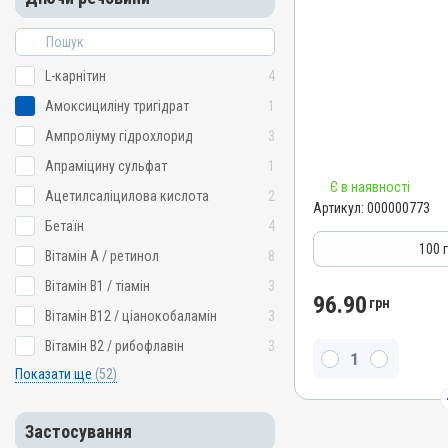
Нематоди; Трематоди; Ц
Назва препарату
Бровадазол порошок
Артикул
L-карнітин
4
000000773
Амоксициліну тригідрат
1
Штрихкод
Ампроліуму гідрохлорид
3
4820012500741
Апраміцину сульфат
1
Номер РП
Є в наявності
AB-00572-01-09
Ацетилсаліцилова кислота
2
Артикул:
000000773
Групи препаратів
Бетаїн
4
Антигельмінтні, Протипар
100 
Вітамін A / ретинол
8
Лікарська форма
Вітамін B1 / тіамін
3
Порошок
96.90
грн
Вітамін B12 / ціанокобаламін
3
Діючи речовини
Вітамін B2 / рибофлавін
3
Фенбендазол
Показати ще
(52)
Види тварин
ВРХ, Вівці, Кози, Свині, Ко
Кролики, Хутрові звірі, Ли
Застосування
Застосування