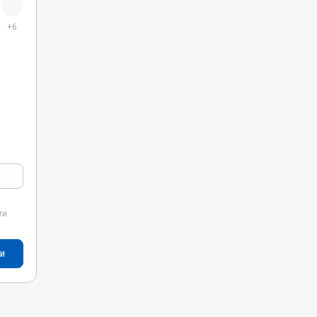
Нематоди; Трематоди; Цестоди
+6
ти
и