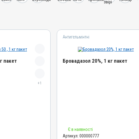
Антигельмінтні
кг пакет
Бровадазол 20%, 1 кг пакет
Назва препарату
+1
Бровадазол 20%
Артикул
000000777
Штрихкод
4820012502912
Номер РП
Є в наявності
АВ-01936-01-10
Артикул:
000000777