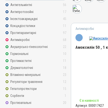
Антигельмінтні
56
Антипротозойні
17
Інсектоакарицидні
45
Кокцидіостатики
11
Антимікробні
Протипаразитарні
97
Антимікробні
68
Акушерсько-гінекологічні
22
Амоксилін 50 , 1 
Гормональні
10
Назва препарату
Протимаститні
11
Амоксилін 50
Дерматологічні
18
Артикул
Вітамінно-мінеральні
23
000017427
Регулятори травлення
12
Штрихкод
4820012505036
Гепатопротектори
15
Номер РП
Сорбенти
1
Є в наявності
АВ-09475-01-21
Протизапальні
20
Артикул:
000017427
Групи препаратів