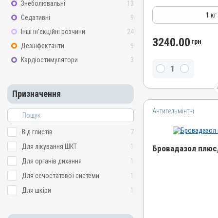
Знеболювальні
13
Антимікробні
1 кг
Седативні
9
Лікарська форма
Інші ін’єкційні розчини
24
Порошок
3240.00
грн
Дезінфектанти
9
Діючи речовини
Кардіостимулятори
3
Амоксициліну тригідрат
Водорозчинний
Так
Призначення
Види тварин
Антигельмінтні
Свині, Качки, Індики, Кур
Застосування
Від глистів
7
Перорально з водою
Для лікування ШКТ
1
Бровадазол плюс,
Призначення
Для органів дихання
1
Для органів дихання, Дл
системи, Для лікування 
Назва препарату
Для сечостатевої системи
1
Бровадазол плюс
Показання
Для шкіри
1
Бронхіт; Ентерит; Колібак
Артикул
Пневмонія; Сальмонельоз
000000800
Стрептококоз; Трахеїт