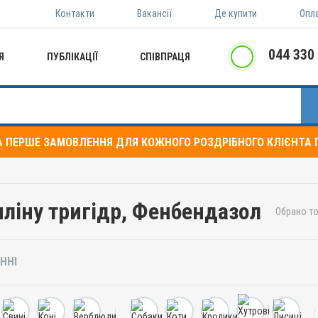
Контакти
Вакансії
Де купити
Опл
044 330
Я
ПУБЛІКАЦІЇ
СПІВПРАЦЯ
А ПЕРШЕ ЗАМОВЛЕННЯ ДЛЯ КОЖНОГО РОЗДРІБНОГО КЛІЄНТА П
иліну тригідр, Фенбендазол
Обрано то
ННІ