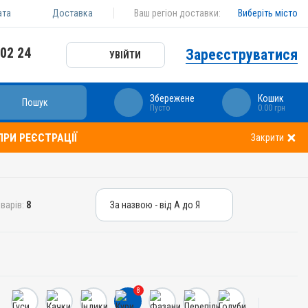
ата
Доставка
Ваш регіон доставки:
Виберіть місто
 02 24
Зареєструватися
УВІЙТИ
Збережене
Кошик
Пошук
Пусто
0.00 грн
РИ РЕЄСТРАЦІЇ
Закрити
варів:
8
За назвою - від А до Я
За назвою - від А до Я
За ціною – від дешевих
За ціною – від дорогих
8