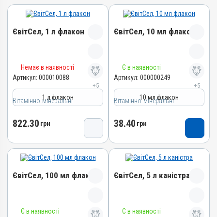
ЄвітСел, 1 л флакон
ЄвітСел, 10 мл флакон
Назва препарату
Назва препарату
Немає в наявності
Є в наявності
ЄвітСел
ЄвітСел
Артикул:
000010088
Артикул:
000000249
+5
+5
Артикул
Артикул
1 л флакон
10 мл флакон
Вітамінно-мінеральні
000010088
Вітамінно-мінеральні
000000249
Штрихкод
Штрихкод
822.30
38.40
грн
грн
4820012501373
4820012501335
Номер РП
Номер РП
АВ-03779-01-12
АВ-03779-01-12
Групи препаратів
Групи препаратів
ЄвітСел, 100 мл флакон
ЄвітСел, 5 л каністра
Вітамінно-мінеральні,
Вітамінно-мінеральні,
Гепатопротектори
Гепатопротектори
Лікарська форма
Лікарська форма
Назва препарату
Назва препарату
Емульсія
Емульсія
Є в наявності
Є в наявності