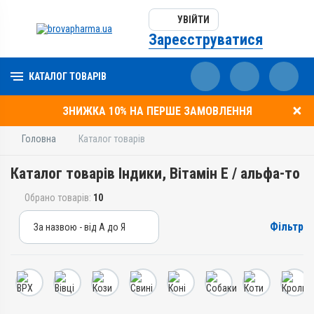
УВІЙТИ
Зареєструватися
КАТАЛОГ ТОВАРІВ
ЗНИЖКА 10% НА ПЕРШЕ ЗАМОВЛЕННЯ
Головна
Каталог товарів
Каталог товарів Індики, Вітамін E / альфа-то
Обрано товарів:
10
Фільтр
За назвою - від А до Я
За назвою - від А до Я
За ціною – від дешевих
За ціною – від дорогих