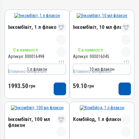
Інкомбівіт, 1 л флакон
Інкомбівіт, 10 мл флакон
Назва препарату
Назва препарату
Є в наявності
Є в наявності
Інкомбівіт
Інкомбівіт
Артикул:
000016498
Артикул:
000016045
+11
+11
Артикул
Артикул
1 л флакон
10 мл флакон
Вітамінно-мінеральні
000016498
Вітамінно-мінеральні
000016045
Штрихкод
Штрихкод
1993.50
59.10
грн
грн
4820012504787
4820012504466
Номер РП
Номер РП
AB-08267-01-19
AB-08267-01-19
Групи препаратів
Групи препаратів
Інкомбівіт, 100 мл
Комбійод, 1 л флакон
Вітамінно-мінеральні,
Вітамінно-мінеральні,
флакон
Імуностимулятори
Імуностимулятори
Лікарська форма
Лікарська форма
Назва препарату