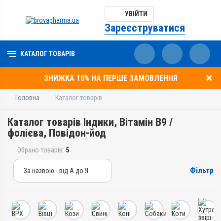
УВІЙТИ
Зареєструватися
КАТАЛОГ ТОВАРІВ
ЗНИЖКА 10% НА ПЕРШЕ ЗАМОВЛЕННЯ
Головна
Каталог товарів
Каталог товарів Індики, Вітамін B9 /
фолієва, Повідон-йод
Обрано товарів:
5
Фільтр
За назвою - від А до Я
За назвою - від А до Я
За ціною – від дешевих
За ціною – від дорогих