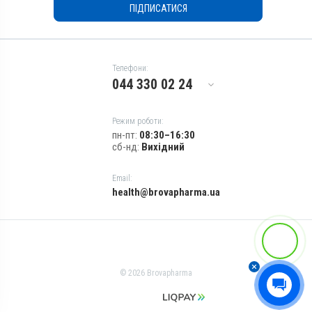
Показання
ПІДПИСАТИСЯ
Авітаміноз; Артроз; Вітаміни;
Вагітність; Мікроелементи;
Остеодистрофія; Рахіт;
Репродукція; Стрес
Телефони:
044 330 02 24
Режим роботи:
пн-пт:
08:30–16:30
сб-нд:
Вихідний
Email:
health@brovapharma.ua
© 2026 Brovapharma