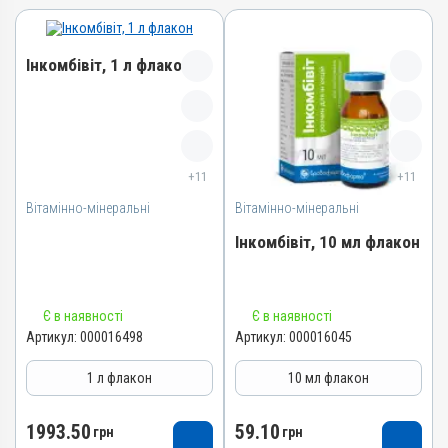
Інкомбівіт, 1 л флакон
Назва препарату
Інкомбівіт
+11
+11
Артикул
Вітамінно-мінеральні
000016498
Вітамінно-мінеральні
Штрихкод
Інкомбівіт, 10 мл флакон
4820012504787
Номер РП
Назва препарату
AB-08267-01-19
Є в наявності
Є в наявності
Інкомбівіт
Артикул:
000016498
Артикул:
000016045
Групи препаратів
Артикул
Вітамінно-мінеральні,
1 л флакон
10 мл флакон
Імуностимулятори
000016045
Лікарська форма
Штрихкод
1993.50
59.10
грн
грн
Розчин
4820012504466