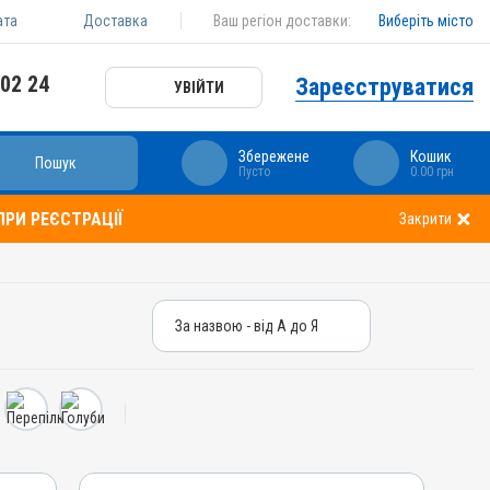
ата
Доставка
Ваш регіон доставки:
Виберіть місто
 02 24
Зареєструватися
УВІЙТИ
Збережене
Кошик
Пошук
Пусто
0.00 грн
РИ РЕЄСТРАЦІЇ
Закрити
За назвою - від А до Я
За назвою - від А до Я
За ціною – від дешевих
За ціною – від дорогих