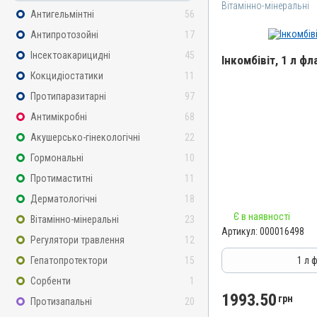
Вітамінно-мінеральні
Антигельмінтні
56
Антипротозойні
17
Інсектоакарицидні
45
Інкомбівіт, 1 л фл
Кокцидіостатики
11
Назва препарату
Протипаразитарні
97
Інкомбівіт
Антимікробні
68
Артикул
Акушерсько-гінекологічні
22
000016498
Гормональні
10
Штрихкод
Протимаститні
11
4820012504787
Дерматологічні
18
Номер РП
Є в наявності
Вітамінно-мінеральні
23
AB-08267-01-19
Артикул:
000016498
Регулятори травлення
12
Групи препаратів
Вітамінно-мінеральні, І
Гепатопротектори
15
1 л 
Лікарська форма
Сорбенти
1
Розчин
1993.50
грн
Протизапальні
20
Діючи речовини