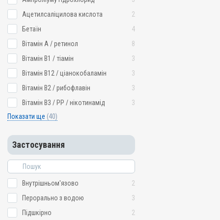
Ацетилсаліцилова кислота
2
Бетаїн
4
Вітамін A / ретинол
8
Вітамін B1 / тіамін
3
Вітамін B12 / ціанокобаламін
3
Вітамін B2 / рибофлавін
3
Вітамін B3 / PP / нікотинамід
3
Показати ще
(40)
Застосування
Внутрішньом'язово
2
Перорально з водою
3
Підшкірно
2