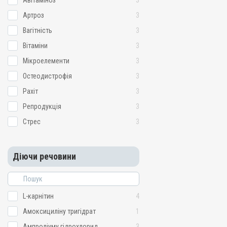
Авітаміноз
3
Артроз
3
Вагітність
3
Вітаміни
3
Мікроелементи
3
Остеодистрофія
3
Рахіт
3
Репродукція
3
Стрес
3
Діючи речовини
L-карнітин
4
Амоксициліну тригідрат
1
Ампроліуму гідрохлорид
3