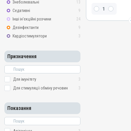
Знеболювальні
13
Вітамін B4 / холіну хлори
Седативні
9
рибофлавін, Цинку сульфа
сульфат, Вітамін B5 / па
Інші ін’єкційні розчини
24
Метіонін, Мангану сульфат
B3 / PP / нікотинамід, Ві
Дезінфектанти
9
кислота, Вітамін A / рети
Кардіостимулятори
3
Вітамін E / альфа-токофе
B1 / тіамін, Вітамін B12 
Вітамін B7 / біотин
Призначення
Види тварин
ВРХ, Вівці, Кози, Свині, Ко
Качки, Індики, Кури, Фаза
Голуби
Для імунітету
3
Застосування
Для стимуляції обміну речовин
3
Перорально з водою
Призначення
Для імунітету, Для стиму
Показання
Показання
Авітаміноз; Артроз; Вітамі
Мікроелементи; Остеодис
Репродукція; Стрес