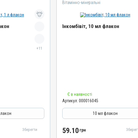
Вітамінно-мінеральні
акон
Інкомбівіт, 10 мл флакон
Назва препарату
+11
Інкомбівіт
Артикул
000016045
Штрихкод
4820012504466
Номер РП
Є в наявності
AB-08267-01-19
Артикул:
000016045
Групи препаратів
муностимулятори
Вітамінно-мінеральні, Імуностимулятори
флакон
10 мл флакон
Лікарська форма
Розчин
59.10
Зберегти
Зберег
грн
Діючи речовини