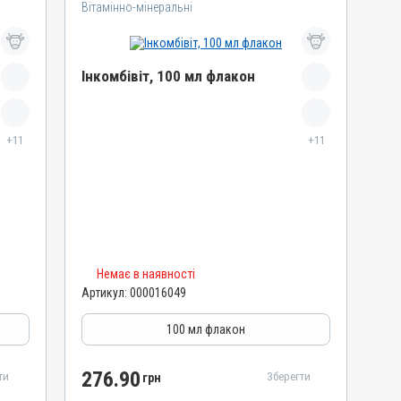
Вітамінно-мінеральні
Інкомбівіт, 100 мл флакон
Назва препарату
+11
Інкомбівіт
+11
Артикул
000016049
Штрихкод
4820012504459
Номер РП
Немає в наявності
AB-08267-01-19
Артикул:
000016049
Групи препаратів
Вітамінно-мінеральні, Імуностимулятори
100 мл флакон
Лікарська форма
Розчин
276.90
ти
Зберегти
грн
Діючи речовини