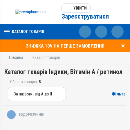
УВІЙТИ
Зареєструватися
КАТАЛОГ ТОВАРІВ
ЗНИЖКА 10% НА ПЕРШЕ ЗАМОВЛЕННЯ
Головна
Каталог товарів
Каталог товарів Індики, Вітамін A / ретинол
Обрано товарів:
8
Фільтр
За назвою - від А до Я
За назвою - від А до Я
За ціною – від дешевих
ВОДОРОЗЧИННІ
За ціною – від дорогих