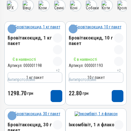
Бровітакокцид, 1 кг
Бровітакокцид, 10 г
пакет
пакет
Назва препарату
Назва препарату
Є в наявності
Є в наявності
Бровітакокцид
Бровітакокцид
Артикул:
000001198
Артикул:
000001193
+2
+2
Артикул
Артикул
1 кг пакет
10 г пакет
Антипротозойні
000001198
Антипротозойні
000001193
Штрихкод
Штрихкод
1298.70
22.80
грн
грн
4820012500062
4820012502509
Номер РП
Номер РП
АВ-01156-01-10
АВ-01156-01-10
Групи препаратів
Групи препаратів
Бровітакокцид, 30 г
Інкомбівіт, 1 л флакон
Антипротозойні,
Антипротозойні,
пакет
Протипаразитарні,
Протипаразитарні,