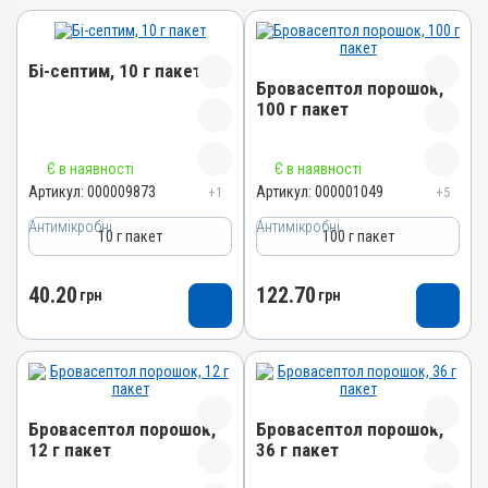
Бі-септим, 10 г пакет
Бровасептол порошок,
100 г пакет
Назва препарату
Назва препарату
Є в наявності
Є в наявності
Бі-септим
Бровасептол порошок
Артикул:
000009873
Артикул:
000001049
+1
+5
Артикул
Артикул
Антимікробні
000009873
Антимікробні
10 г пакет
100 г пакет
000001049
Штрихкод
Штрихкод
4820012501892
40.20
122.70
грн
грн
4820012500666
Номер РП
Номер РП
АВ-02717-01-11
АВ-00804-01-09
Групи препаратів
Групи препаратів
Антимікробні
Антимікробні
Бровасептол порошок,
Лікарська форма
Бровасептол порошок,
Лікарська форма
12 г пакет
36 г пакет
Порошок
Порошок
Діючи речовини