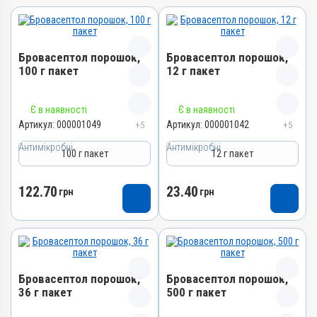
Бровасептол порошок,
Бровасептол порошок,
100 г пакет
12 г пакет
Назва препарату
Назва препарату
Є в наявності
Є в наявності
Бровасептол порошок
Бровасептол порошок
Артикул:
000001049
Артикул:
000001042
+5
+5
Артикул
Артикул
Антимікробні
Антимікробні
100 г пакет
12 г пакет
000001049
000001042
Штрихкод
Штрихкод
122.70
23.40
грн
грн
4820012500666
4820012500659
Номер РП
Номер РП
АВ-00804-01-09
АВ-00804-01-09
Групи препаратів
Групи препаратів
Антимікробні
Антимікробні
Бровасептол порошок,
Бровасептол порошок,
Лікарська форма
Лікарська форма
36 г пакет
500 г пакет
Порошок
Порошок