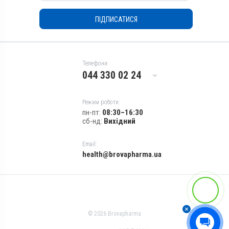
тканин, Для органів
дихання, Для шкіри
дихання, Для лікування
ПІДПИСАТИСЯ
Показання
ШКТ
Артрити; Бешиха;
Показання
Дизентерія; Ентерит;
Артрити; Бешиха;
Колібактеріоз;
Дизентерія; Ентерит;
Мікоплазмоз; Набрякова
Телефони:
Колібактеріоз;
хвороба; Пастерельоз;
044 330 02 24
Мікоплазмоз; Набрякова
Пневмонія; Риніт;
хвороба; Пастерельоз;
Сальмонельоз; Тиф; Холера
Пневмонія; Риніт;
Режим роботи:
Сальмонельоз; Тиф; Холера
пн-пт:
08:30–16:30
сб-нд:
Вихідний
Email:
health@brovapharma.ua
© 2026 Brovapharma