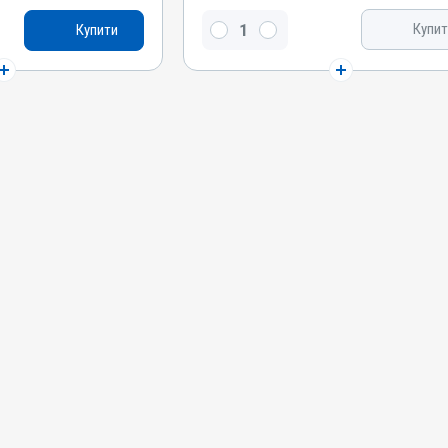
Повідон-йод, Натрію селеніт
Купит
Купити
Види тварин
Індики, Кури, Бджоли
анти
Застосування
Перорально з водою
Призначення
Для лікування ШКТ
ніт
Показання
Діарея; Ентерит