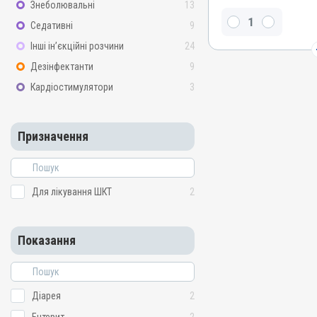
Знеболювальні
13
Номер РП
Седативні
9
АВ-09529-01-21
Групи препаратів
Інші ін’єкційні розчини
24
Антимікробні, Дезінфект
Дезінфектанти
9
Лікарська форма
Кардіостимулятори
3
Розчин
Діючи речовини
Призначення
Повідон-йод, Натрію селе
Види тварин
Індики, Кури, Бджоли
Для лікування ШКТ
2
Застосування
Перорально з водою
Призначення
Показання
Для лікування ШКТ
Показання
Діарея; Ентерит
Діарея
2