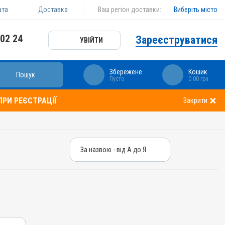
ата
Доставка
Ваш регіон доставки:
Виберіть місто
 02 24
Зареєструватися
УВІЙТИ
Збережене
Кошик
Пошук
Пусто
0.00 грн
РИ РЕЄСТРАЦІЇ
Закрити
За назвою - від А до Я
За назвою - від А до Я
За ціною – від дешевих
За ціною – від дорогих