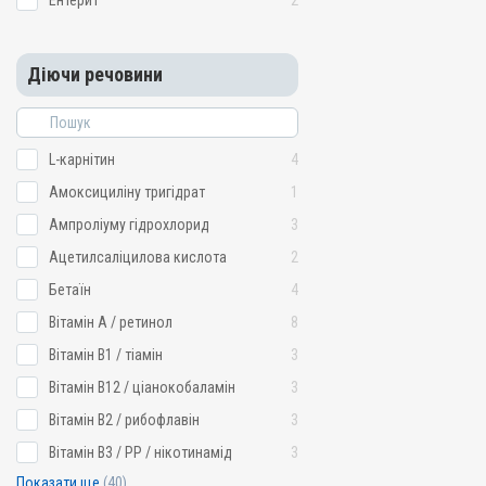
Ентерит
2
Діючи речовини
L-карнітин
4
Амоксициліну тригідрат
1
Ампроліуму гідрохлорид
3
Ацетилсаліцилова кислота
2
Бетаїн
4
Вітамін A / ретинол
8
Вітамін B1 / тіамін
3
Вітамін B12 / ціанокобаламін
3
Вітамін B2 / рибофлавін
3
Вітамін B3 / PP / нікотинамід
3
Показати ще
(40)