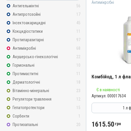
Антимікробні
Антигельмінтні
56
Антипротозойні
17
Інсектоакарицидні
45
Кокцидіостатики
11
Протипаразитарні
97
Антимікробні
68
Акушерсько-гінекологічні
22
Гормональні
10
Протимаститні
11
Комбійод, 1 л фл
Дерматологічні
18
Назва препарату
Є в наявності
Вітамінно-мінеральні
23
Артикул:
000017634
Комбійод
Регулятори травлення
12
Артикул
Гепатопротектори
15
1 л 
000017634
Сорбенти
1
Штрихкод
1615.50
грн
Протизапальні
20
4820012505166