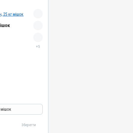
мішок
+5
г мішок
 кислота, Каолін,
Зберегти