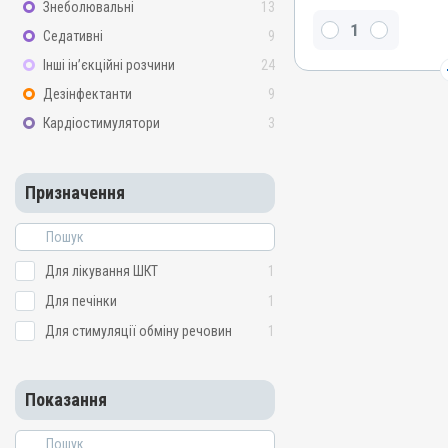
Знеболювальні
13
Види тварин
ВРХ, Вівці, Кози, Свині, Гу
Седативні
9
Кури
Інші ін’єкційні розчини
24
Застосування
Дезінфектанти
9
Перорально з кормом
Кардіостимулятори
3
Призначення
Для лікування ШКТ, Для 
стимуляції обміну речов
Призначення
Показання
Мікотоксикоз; Отруєння;
Для лікування ШКТ
1
Для печінки
1
Для стимуляції обміну речовин
1
Показання