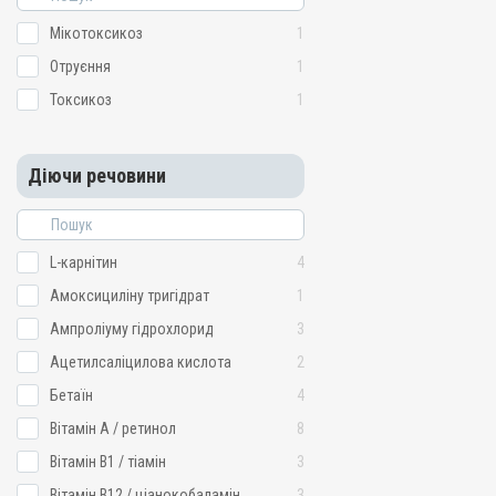
Мікотоксикоз
1
Отруєння
1
Токсикоз
1
Діючи речовини
L-карнітин
4
Амоксициліну тригідрат
1
Ампроліуму гідрохлорид
3
Ацетилсаліцилова кислота
2
Бетаїн
4
Вітамін A / ретинол
8
Вітамін B1 / тіамін
3
Вітамін B12 / ціанокобаламін
3