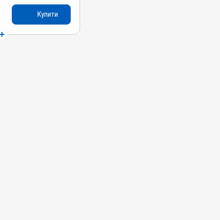
Купити
си, Качки, Індики,
печінки, Для
ин
 Токсикоз