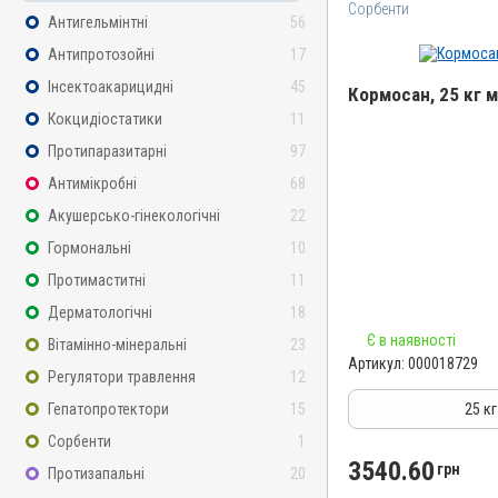
Сорбенти
Антигельмінтні
56
Антипротозойні
17
Інсектоакарицидні
45
Кормосан, 25 кг 
Кокцидіостатики
11
Назва препарату
Протипаразитарні
97
Кормосан
Антимікробні
68
Артикул
Акушерсько-гінекологічні
22
000018729
Гормональні
10
Штрихкод
Протимаститні
11
4820012505630
Дерматологічні
18
Групи препаратів
Є в наявності
Сорбенти
Вітамінно-мінеральні
23
Артикул:
000018729
Лікарська форма
Регулятори травлення
12
Порошок
Гепатопротектори
15
25 к
Діючи речовини
Сорбенти
1
Кліноптилоліт, Сорбінова
3540.60
грн
Протизапальні
20
Магнію сульфат