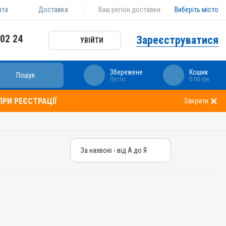
ата
Доставка
Ваш регіон доставки:
Виберіть місто
 02 24
Зареєструватися
УВІЙТИ
Збережене
Кошик
Пошук
Пусто
0.00 грн
РИ РЕЄСТРАЦІЇ
Закрити
За назвою - від А до Я
За назвою - від А до Я
За ціною – від дешевих
За ціною – від дорогих