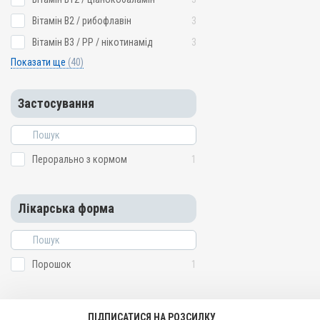
Вітамін B2 / рибофлавін
3
Вітамін B3 / PP / нікотинамід
3
Показати ще
(40)
Застосування
Перорально з кормом
1
Лікарська форма
Порошок
1
ПІДПИСАТИСЯ НА РОЗСИЛКУ