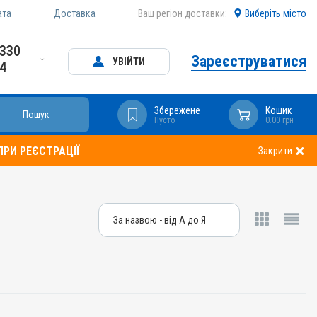
ата
Доставка
Ваш регіон доставки:
Виберіть місто
 330
Зареєструватися
УВІЙТИ
24
Збережене
Кошик
Пошук
Пусто
0.00 грн
РИ РЕЄСТРАЦІЇ
Закрити
За назвою - від А до Я
За назвою - від А до Я
За ціною – від дешевих
За ціною – від дорогих