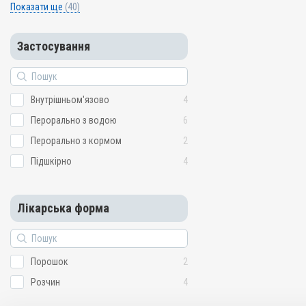
Показати ще
(40)
Застосування
Внутрішньом'язово
4
Перорально з водою
6
Перорально з кормом
2
Підшкірно
4
Лікарська форма
Порошок
2
Розчин
4