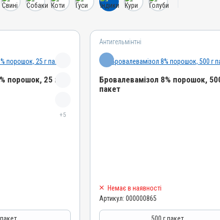
Антигельмінтні
% порошок, 25 г
Бровалевамізол 8% порошок, 500
пакет
Назва препарату
ошок
+5
Бровалевамізол 8% порошок
Артикул
000000865
Штрихкод
4820012501991
Номер РП
Немає в наявності
АВ-03852-01-12
Артикул:
000000865
Групи препаратів
азитарні
Антигельмінтні, Протипаразитарні
 пакет
500 г пакет