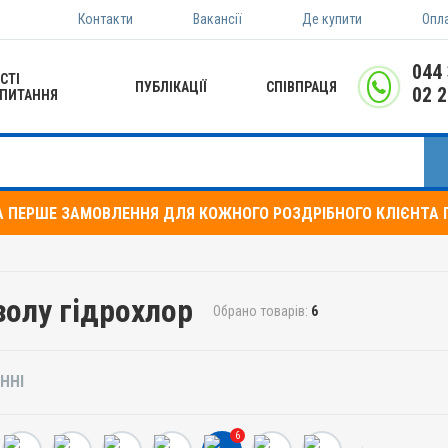
Контакти
Вакансії
Де купити
Опл
044
СТІ
ПУБЛІКАЦІЇ
СПІВПРАЦЯ
02 
ПИТАННЯ
А ПЕРШЕ ЗАМОВЛЕННЯ ДЛЯ КОЖНОГО РОЗДРІБНОГО КЛІЄНТА П
золу гідрохлор
Обрано товарів:
6
ННІ
6