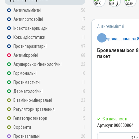
Антигельмінтні
56
Антипротозойні
17
Антигельмінтні
Інсектоакарицидні
45
Кокцидіостатики
11
Протипаразитарні
97
Бровалевамізол 8
Антимікробні
68
пакет
Акушерсько-гінекологічні
22
Назва препарату
Бровалевамізол 8% пор
Гормональні
10
Артикул
Протимаститні
11
000000864
Дерматологічні
18
Штрихкод
Вітамінно-мінеральні
23
4820012504848
Регулятори травлення
12
Номер РП
Гепатопротектори
15
Є в наявності
АВ-03852-01-12
Артикул:
000000864
Сорбенти
1
Групи препаратів
Протизапальні
20
Антигельмінтні, Протипар
25 г