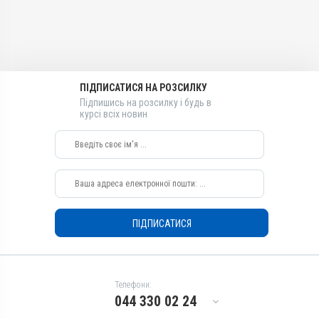
Діючи речовини
Діючи речовини
Ацетилсаліцилова кислота
Ацетилсаліцилова кислота
Види тварин
Види тварин
Свині, Качки, Індики, Кури
Свині, Качки, Індики, Кури
Застосування
Застосування
ПІДПИСАТИСЯ НА РОЗСИЛКУ
Перорально з кормом,
Перорально з кормом,
Підпишись на розсилку і будь в
Перорально з водою
Перорально з водою
курсі всіх новин
Призначення
Призначення
Для суглобів, Для шкіри,
Для суглобів, Для шкіри,
Для опорно-рухового
Для опорно-рухового
апарату
апарату
Показання
Показання
Гарячка; Запалення; Травми
Гарячка; Запалення; Травми
ПІДПИСАТИСЯ
Телефони:
044 330 02 24