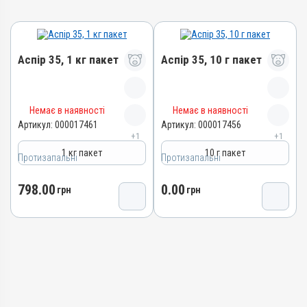
Аспір 35, 1 кг пакет
Аспір 35, 10 г пакет
Назва препарату
Назва препарату
Немає в наявності
Немає в наявності
Аспір 35
Аспір 35
Артикул:
000017461
Артикул:
000017456
+1
+1
Артикул
Артикул
1 кг пакет
10 г пакет
000017461
000017456
Протизапальні
Протизапальні
Штрихкод
Штрихкод
798.00
0.00
4820012505081
грн
4820012505074
грн
Номер РП
Номер РП
AB-09476-01-21
AB-09476-01-21
Групи препаратів
Групи препаратів
Протизапальні
Протизапальні
Лікарська форма
Лікарська форма
Порошок
Порошок